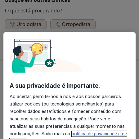
O que está procurando?
Urologista
Ortopedista
Psicólogo
Pesquisar outra especialidade
Serviços
Ortopedia e traumatologia
A sua privacidade é importante.
Ao aceitar, permite-nos a nós e aos nossos parceiros
utilizar cookies (ou tecnologias semelhantes) para
recolher dados estatísticos e fornecer conteúdo com
Primeira consulta Ortopedia e Traumatologia
base nos seus hábitos de navegação. Pode ver e
atualizar as suas preferências a qualquer momento nas
configurações. Saiba mais na
política de privacidade e de