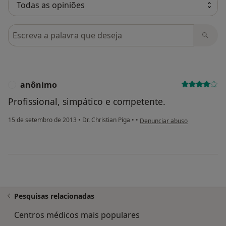
Pesquisar em opiniões
anônimo
A
Profissional, simpático e competente.
na opinião do utilizador anôni
15 de setembro de 2013
•
Dr. Christian Piga
•
•
Denunciar abuso
Pesquisas relacionadas
Centros médicos mais populares