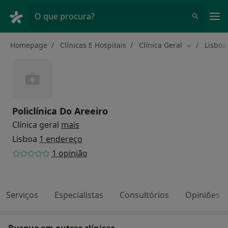
Men
O que procura?
Homepage
Clínicas E Hospitais
Clínica Geral
Lisboa
Mudar de c
Policlínica Do Areeiro
Clínica geral
mais
Lisboa
1 endereço
1 opinião
Serviços
Especialistas
Consultórios
Opiniões
Busque em outras clínicas