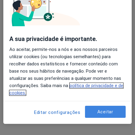
A sua privacidade é importante.
Prof. Doutor Miguel Correia
Ao aceitar, permite-nos a nós e aos nossos parceiros
Oftalmologista
2 opiniões
utilizar cookies (ou tecnologias semelhantes) para
recolher dados estatísticos e fornecer conteúdo com
Avenida 5 de Outubro nº 151 3º C e D (esquina entre Av de Berna e Av 5 de Outubro), Lisboa
•
Mapa
base nos seus hábitos de navegação. Pode ver e
Consultório privado
atualizar as suas preferências a qualquer momento nas
Primeira consulta Oftalmologia
Preço não disponível
configurações. Saiba mais na
política de privacidade e de
cookies.
Esse especialista não oferece agendamento online para esse endereço.
Solicite um atendimento
Aceitar
Editar configurações