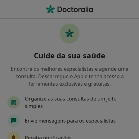
Men
Primeira Consulta Oftalmologia • Algés, Lisboa
Filters
• 1
Mapa
Primeira consulta Oftalmologia, Algés
Cuide da sua saúde
Como classificamos os resultados
Encontre os melhores especialistas e agende uma
consulta. Descarregue o App e tenha acesso a
Qual é a especialização que procura?
ferramentas exclusivas e gratuitas.
Oftalmologista
Cirurgião geral
Anestesio
Organize as suas consultas de um jeito
simples
Envie mensagens para os especialistas
Receba notificações