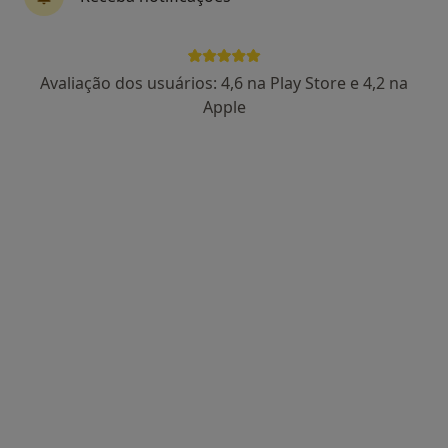
Dra. Isabel Garcia
Avaliação dos usuários: 4,6 na Play Store e 4,2 na
Oftalmologista
Apple
4 opiniões
Morada 1
Morada 2
Rua Dr. Manuel Arriaga, 11 R/C, Algés
•
Mapa
Consultório privado
Primeira consulta Oftalmologia
Preço não disponível
Esse especialista não oferece agendamento online para esse endereço.
Solicite um atendimento