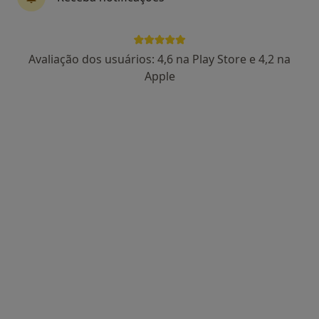
7 opiniões
Avenida Bombeiros Voluntários de Algés, nº 38, SL esq, Algés
•
Mapa
Consultório privado
Avaliação dos usuários: 4,6 na Play Store e 4,2 na
Esse especialista não oferece agendamento online para esse endereço.
Apple
Solicite um atendimento
Dra. Rita Limão
Alergologista
3 opiniões