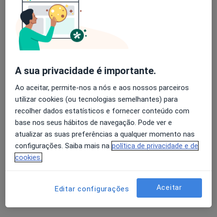
Esse especialista não oferece agendamento online para esse endereço.
Solicite um atendimento
A sua privacidade é importante.
Ao aceitar, permite-nos a nós e aos nossos parceiros
utilizar cookies (ou tecnologias semelhantes) para
recolher dados estatísticos e fornecer conteúdo com
base nos seus hábitos de navegação. Pode ver e
atualizar as suas preferências a qualquer momento nas
Medical One - Centro Clínico
configurações. Saiba mais na
política de privacidade e de
·
Mais
Alergologista, Clínico geral, Dermatologista
cookies.
221 opiniões
Rua Adriano Correia de Oliveira, Lisboa
•
Mapa
Aceitar
Editar configurações
Medical One - Centro Clínico
Retorno de consultas Alergologia
desde 35 €