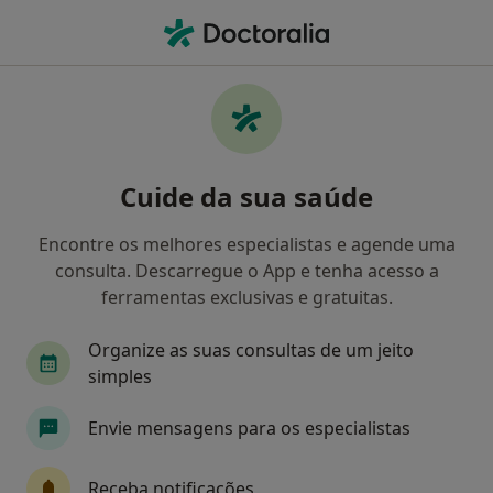
Men
Alergologista • Algés, Lisboa
Filters
Mapa
Alergologistas em Algés
Cuide da sua saúde
Como classificamos os resultados
Encontre os melhores especialistas e agende uma
consulta. Descarregue o App e tenha acesso a
ferramentas exclusivas e gratuitas.
Organize as suas consultas de um jeito
simples
Envie mensagens para os especialistas
Dra. Gabriela Palma Carlos
Alergologista
Receba notificações