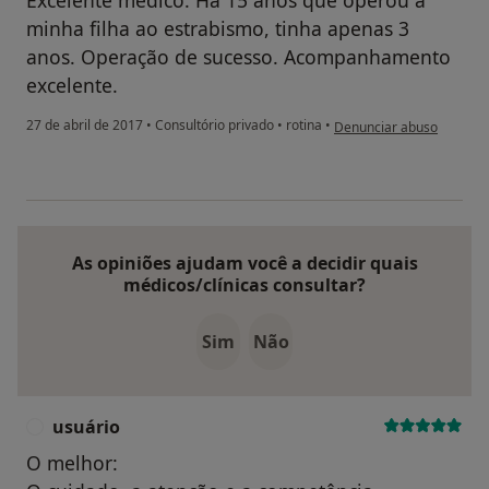
Excelente médico. Há 15 anos que operou a
minha filha ao estrabismo, tinha apenas 3
anos. Operação de sucesso. Acompanhamento
excelente.
na opinião do utilizador 
27 de abril de 2017
•
Consultório privado
•
rotina
•
Denunciar abuso
As opiniões ajudam você a decidir quais
médicos/clínicas consultar?
Sim
Não
usuário
U
O melhor: