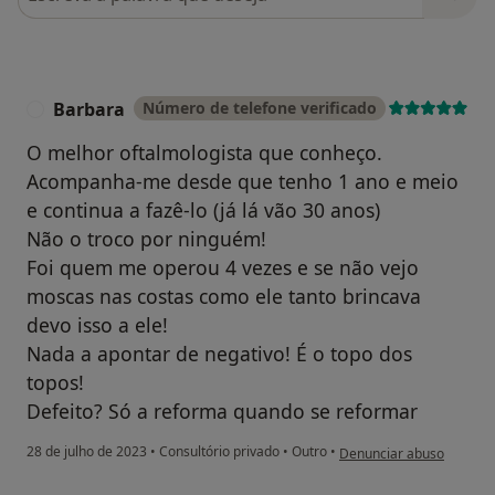
Barbara
Número de telefone verificado
B
O melhor oftalmologista que conheço.
Acompanha-me desde que tenho 1 ano e meio
e continua a fazê-lo (já lá vão 30 anos)
Não o troco por ninguém!
Foi quem me operou 4 vezes e se não vejo
moscas nas costas como ele tanto brincava
devo isso a ele!
Nada a apontar de negativo! É o topo dos
topos!
Defeito? Só a reforma quando se reformar
na opinião do utilizador 
28 de julho de 2023
•
Consultório privado
•
Outro
•
Denunciar abuso