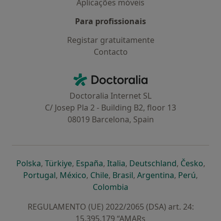
Aplicações móveis
Para profissionais
Registar gratuitamente
Contacto
Contacto
Doctoralia - Homepage
Doctoralia Internet SL
C/ Josep Pla 2 - Building B2, floor 13
08019 Barcelona, Spain
abre num novo separador
abre num novo separador
abre num novo separador
abre num novo separado
abre num n
abre
Polska
,
Türkiye
,
España
,
Italia
,
Deutschland
,
Česko
,
abre num novo separador
abre num novo separador
abre num novo separador
abre num novo separa
abre num no
abre n
Portugal
,
México
,
Chile
,
Brasil
,
Argentina
,
Perú
,
abre num novo separad
Colombia
REGULAMENTO (UE) 2022/2065 (DSA) art. 24:
15.395.179 “AMARs