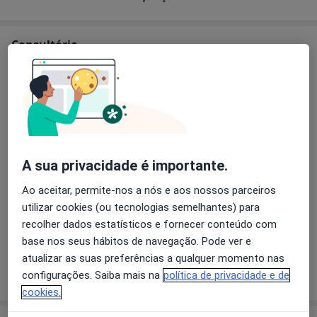
Consultório
Consultório privado
AV. 5 de Outubro, 122, 3º Lisboa,
Lisboa
Ampliar o mapa
abre num novo separador
A sua privacidade é importante.
Disponibilidade
Este especialista não disponibiliza reservas online
Ao aceitar, permite-nos a nós e aos nossos parceiros
nesta morada
utilizar cookies (ou tecnologias semelhantes) para
O que posso fazer agora?
recolher dados estatísticos e fornecer conteúdo com
base nos seus hábitos de navegação. Pode ver e
atualizar as suas preferências a qualquer momento nas
Mostrar mais detalhes
configurações. Saiba mais na
política de privacidade e de
sobre o endereço
cookies.