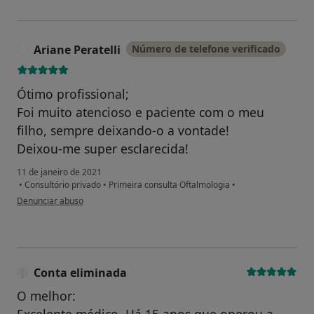
Ariane Peratelli
Número de telefone verificado
A
Ótimo profissional;
Foi muito atencioso e paciente com o meu
filho, sempre deixando-o a vontade!
Deixou-me super esclarecida!
11 de janeiro de 2021
•
Consultório privado
•
Primeira consulta Oftalmologia
•
na opinião do utilizador Ariane Peratelli
Denunciar abuso
Conta eliminada
O melhor: