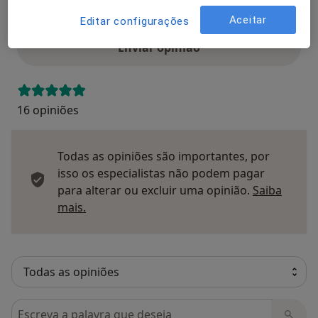
Opinioes
Aceitar
Editar configurações
Enviar opinião
16 opiniões
Todas as opiniões são importantes, por
isso os especialistas não podem pagar
para alterar ou excluir uma opinião.
Saiba
Saber mais sobre pareceres
mais.
Pesquisar em opiniões