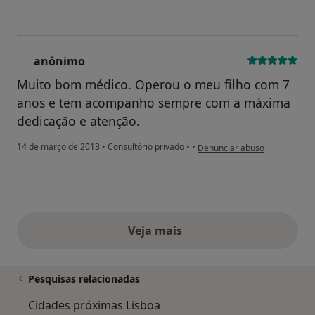
anônimo
A
Muito bom médico. Operou o meu filho com 7
anos e tem acompanho sempre com a máxima
dedicação e atenção.
na opinião do utilizador anôn
14 de março de 2013
•
Consultório privado
•
•
Denunciar abuso
Veja mais
opiniões acima
Pesquisas relacionadas
Cidades próximas Lisboa