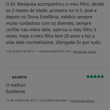
O Dr. Mesquita acompanhou o meu filho, desde
os 2 meses de idade, primeiro no H.S. José e
depois no Dona Estefânia, médico sempre
muito cuidadoso com os doentes, sempre
confiei nas mãos dele, operou o meu filho 5
vezes. Hoje o meu filho tem 20 anos e faz a
vida dele normalíssima. Obrigada Dr por tudo.
na opinião do utilizador Co
2 de janeiro de 2016
•
•
catarata pediatrica, etc
•
Denunciar abuso
usuário
U
O melhor:
Excelente
na opinião do utilizador usuá
21 de outubro de 2015
•
Consultório privado
•
•
Denunciar abuso