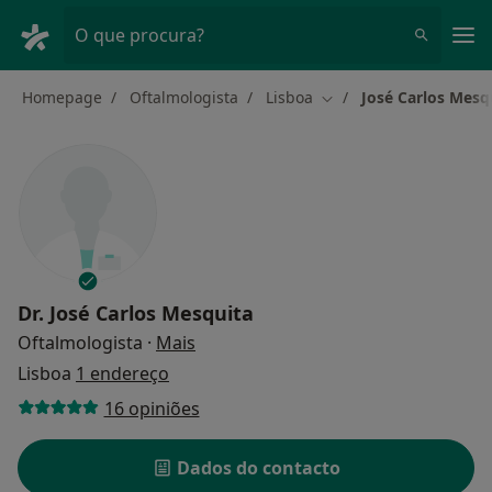
Men
O que procura?
Homepage
Oftalmologista
Lisboa
José Carlos Mesq
Mudar de cidade
Dr.
José Carlos Mesquita
sobre as especializações
Oftalmologista
·
Mais
Lisboa
1 endereço
16 opiniões
Dados do contacto