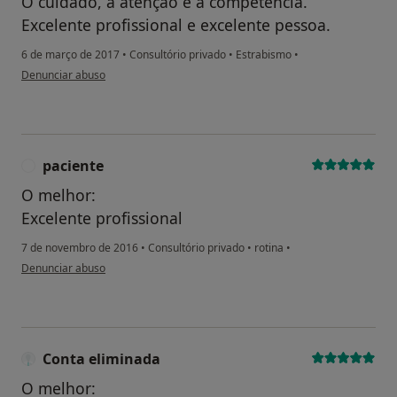
O cuidado, a atenção e a competência.
Excelente profissional e excelente pessoa.
6 de março de 2017
•
Consultório privado
•
Estrabismo
•
na opinião do utilizador usuário
Denunciar abuso
paciente
P
O melhor:
Excelente profissional
7 de novembro de 2016
•
Consultório privado
•
rotina
•
na opinião do utilizador paciente
Denunciar abuso
Conta eliminada
O melhor: