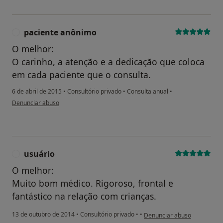
paciente anônimo
P
O melhor:
O carinho, a atenção e a dedicação que coloca
em cada paciente que o consulta.
6 de abril de 2015
•
Consultório privado
•
Consulta anual
•
na opinião do utilizador paciente anônimo
Denunciar abuso
usuário
U
O melhor:
Muito bom médico. Rigoroso, frontal e
fantástico na relação com crianças.
na opinião do utilizador usuá
13 de outubro de 2014
•
Consultório privado
•
•
Denunciar abuso