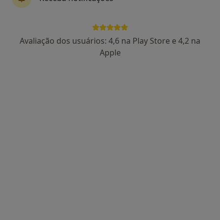
4 opiniões
Morada 1
Morada 2
Avaliação dos usuários: 4,6 na Play Store e 4,2 na
Apple
Rua Dr. Manuel Arriaga, 11 R/C, Algés
•
Mapa
Consultório privado
Esse especialista não oferece agendamento online para esse endereço.
Solicite um atendimento
Prof. Tiago Bravo Ferreira