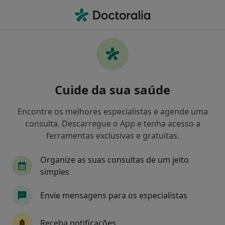
Men
Oftalmologista • Algés, Lisboa
Filters
Mapa
Oftalmologistas em Algés
Cuide da sua saúde
Como classificamos os resultados
Encontre os melhores especialistas e agende uma
consulta. Descarregue o App e tenha acesso a
ferramentas exclusivas e gratuitas.
Organize as suas consultas de um jeito
simples
Envie mensagens para os especialistas
Dra. Isabel Garcia
Oftalmologista
Receba notificações