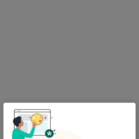
Oftalmologista
8 opiniões
Morada 1
Morada 2
Clínica Privada de Oftalmologia (CPO) Avenida da Liberdade 180 1º, Lisboa
•
Mapa
Consultório privado
Esse especialista não oferece agendamento online para esse endereço.
Solicite um atendimento