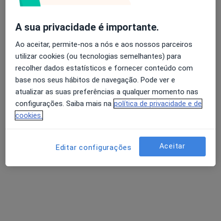
Prof. Dr. João Erse de Goyri O'Neill
Oftalmologista
A sua privacidade é importante.
1 opinião
Ao aceitar, permite-nos a nós e aos nossos parceiros
Avenida da Republica 60 - 1º Esq, Lisboa
•
Mapa
utilizar cookies (ou tecnologias semelhantes) para
Consultório privado
recolher dados estatísticos e fornecer conteúdo com
Esse especialista não oferece agendamento online para esse endereço.
base nos seus hábitos de navegação. Pode ver e
atualizar as suas preferências a qualquer momento nas
Solicite um atendimento
configurações. Saiba mais na
política de privacidade e de
cookies.
Aceitar
Editar configurações
Dr. Paulo Nunes