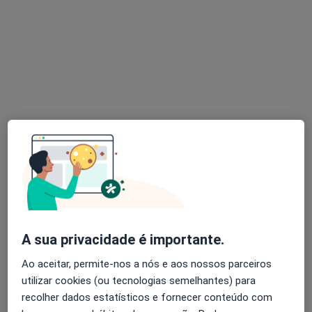
Dr. Pedro Costa
Dentista
Rua Humberto Delgado nº44, Tadim, Tadim
•
Mapa
Clinica Médico-Dentária de Tadim- Cemeor
Exodontia Dentária
Preço não disponível
Esse especialista não oferece agendamento online para esse endereço.
Solicite um atendimento
A sua privacidade é importante.
Ao aceitar, permite-nos a nós e aos nossos parceiros
utilizar cookies (ou tecnologias semelhantes) para
recolher dados estatísticos e fornecer conteúdo com