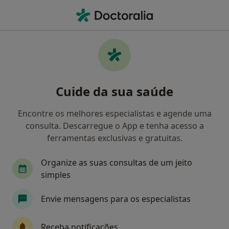
Men
Exodontia Dentária • Braga, Braga
Filters
• 1
Mapa
Exodontia Dentária, Braga
Cuide da sua saúde
Como classificamos os resultados
Encontre os melhores especialistas e agende uma
consulta. Descarregue o App e tenha acesso a
Qual é a especialização que procura?
ferramentas exclusivas e gratuitas.
Dentista
Organize as suas consultas de um jeito
simples
Envie mensagens para os especialistas
Receba notificações