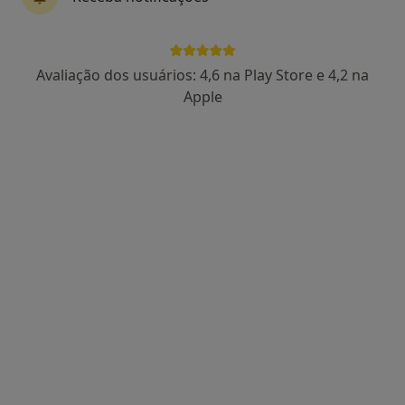
Dr. Abílio Pinha de Almeida
Avaliação dos usuários: 4,6 na Play Store e 4,2 na
Dentista
Apple
5 opiniões
Avenida da Liberdade 642 3º Andar Sala 4, Braga
•
Mapa
Medibracara Centro Médico Lda
Exodontia Dentária
Preço não disponível
Esse especialista não oferece agendamento online para esse endereço.
Solicite um atendimento