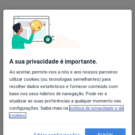
A sua privacidade é importante.
Dr. João Guimarães
Dentista
Ao aceitar, permite-nos a nós e aos nossos parceiros
16 opiniões
utilizar cookies (ou tecnologias semelhantes) para
recolher dados estatísticos e fornecer conteúdo com
Av. de França 20 (salas 306, 307, 308), Porto
•
Mapa
base nos seus hábitos de navegação. Pode ver e
Consultório privado
atualizar as suas preferências a qualquer momento nas
Exodontia Dentária
Preço não disponível
configurações. Saiba mais na
política de privacidade e de
Esse especialista não oferece agendamento online para esse endereço.
cookies.
Solicite um atendimento
Aceitar