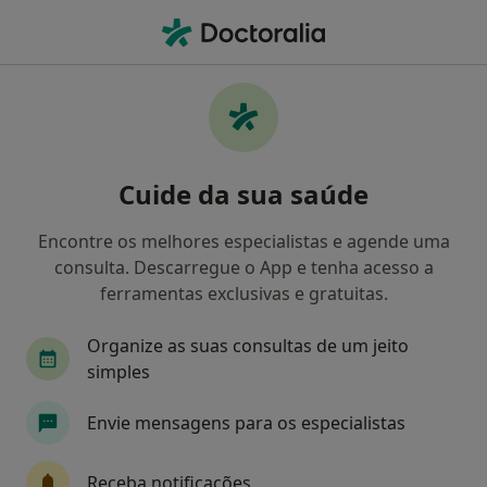
Men
Exodontia Dentária • Maia, Porto
Filters
• 1
Mapa
Exodontia Dentária, Maia
Cuide da sua saúde
Como classificamos os resultados
Encontre os melhores especialistas e agende uma
consulta. Descarregue o App e tenha acesso a
Qual é a especialização que procura?
ferramentas exclusivas e gratuitas.
Dentista
Acupuntor
Médico estético
Organize as suas consultas de um jeito
simples
Envie mensagens para os especialistas
Receba notificações