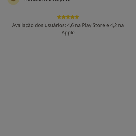
Dr. Rui Pinto Cardoso
Avaliação dos usuários: 4,6 na Play Store e 4,2 na
Dentista
Apple
25 opiniões
Morada 1
Morada 2
Rua João Andresen, 76, Porto
•
Mapa
Clinica Médico Dentaria Da Prelada
Exodontia Dentária
Preço não disponível
Esse especialista não oferece agendamento online para esse endereço.
Solicite um atendimento