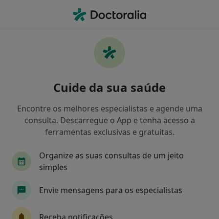
Men
Exodontia Dentária • Matosinhos, Porto
Filters
• 1
Mapa
Exodontia Dentária, Matosinhos
Cuide da sua saúde
Como classificamos os resultados
Encontre os melhores especialistas e agende uma
consulta. Descarregue o App e tenha acesso a
Qual é a especialização que procura?
ferramentas exclusivas e gratuitas.
Dentista
Acupuntor
Anátomopatologista
Organize as suas consultas de um jeito
simples
Envie mensagens para os especialistas
Receba notificações