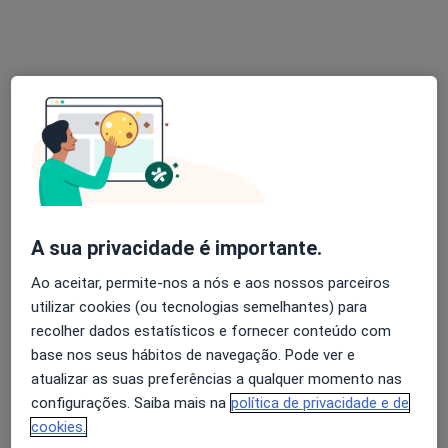
Dr. João Guimarães
Dentista
A sua privacidade é importante.
16 opiniões
Ao aceitar, permite-nos a nós e aos nossos parceiros
Av. de França 20 (salas 306, 307, 308), Porto
•
Mapa
utilizar cookies (ou tecnologias semelhantes) para
Consultório privado
recolher dados estatísticos e fornecer conteúdo com
Exodontia Dentária
Preço não disponível
base nos seus hábitos de navegação. Pode ver e
atualizar as suas preferências a qualquer momento nas
Esse especialista não oferece agendamento online para esse endereço.
configurações. Saiba mais na
política de privacidade e de
Solicite um atendimento
cookies.