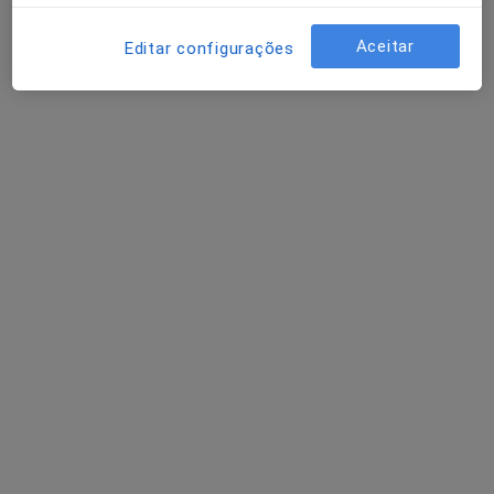
Aceitar
Editar configurações
Elton Dias
Dentista
1 opinião
Rua Germano Paiva, 10, Porto - Portugal,, Matosinhos
•
Mapa
Porto Smile Clinic
Exodontia Dentária
Serviço gratuito
Esse especialista não oferece agendamento online para esse endereço.
Solicite um atendimento