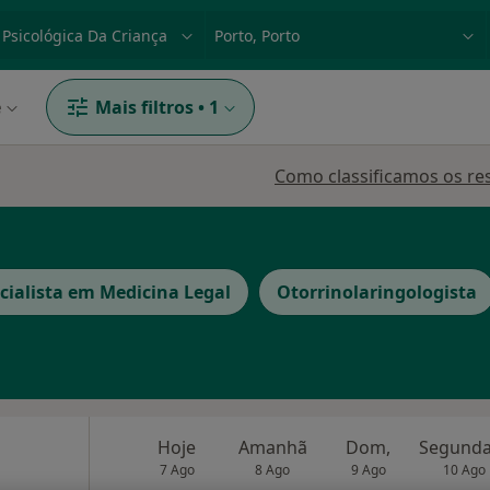
dade, doença ou nome
p. ex. Lisboa
e
Mais filtros
•
1
Como classificamos os re
cialista em Medicina Legal
Otorrinolaringologista
Hoje
Amanhã
Dom,
7 Ago
8 Ago
9 Ago
10 Ago