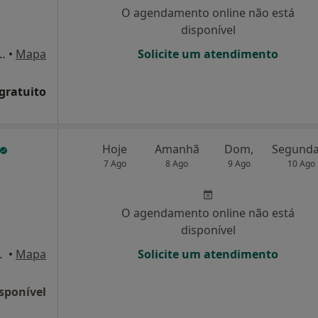
O agendamento online não está
disponível
o Alvares Pereira nº 20 1º andar Sala Y, Matosinhos
•
Mapa
Solicite um atendimento
 gratuito
Hoje
Amanhã
Dom,
7 Ago
8 Ago
9 Ago
10 Ago
O agendamento online não está
disponível
 Porta 22, Porto
•
Mapa
Solicite um atendimento
sponível