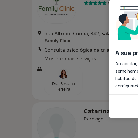
99 opiniões
Rua Alfredo Cunha, 342, Sala 10,
•
Mapa
Family Clinic
Consulta psicológica da criança
A sua p
Mostrar mais serviços
Ao aceitar,
semelhante
hábitos de
Dra. Rossana
configuraç
Ferreira
Catarina Gomes
Psicólogo