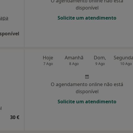
O agendamento online não está
disponível
apa
Solicite um atendimento
sponível
Hoje
Amanhã
Dom,
7 Ago
8 Ago
9 Ago
10 Ago
O agendamento online não está
disponível
Solicite um atendimento
l
30 €