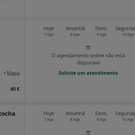
Hoje
Amanhã
Dom,
7 Ago
8 Ago
9 Ago
10 Ago
O agendamento online não está
disponível
ala 10, Matosinhos
•
Mapa
Solicite um atendimento
40 €
Rocha
Hoje
Amanhã
Dom,
7 Ago
8 Ago
9 Ago
10 Ago