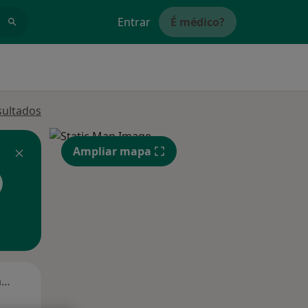
Entrar
É médico?
sultados
Ampliar mapa
Segunda-feira
Ter,
Qua
Qui,
11 Ago
12 Ago
13 Ago