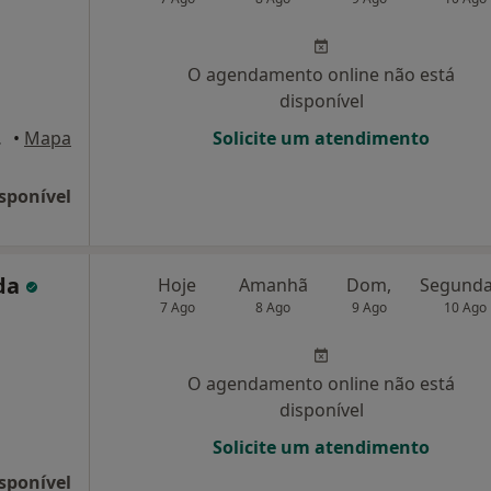
O agendamento online não está
disponível
, Porto
•
Mapa
Solicite um atendimento
sponível
nda
Hoje
Amanhã
Dom,
7 Ago
8 Ago
9 Ago
10 Ago
O agendamento online não está
disponível
Solicite um atendimento
sponível