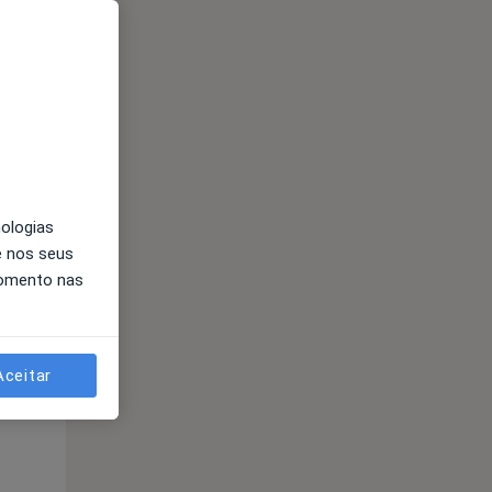
nologias
e nos seus
momento nas
Aceitar
Segunda-feira
Ter,
Qua
Qui,
11 Ago
12 Ago
13 Ago