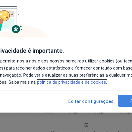
O agendamento online não está
disponível
Mostrar perfil
50 €
rivacidade é importante.
 permite-nos a nós e aos nossos parceiros utilizar cookies (ou tec
s) para recolher dados estatísticos e fornecer conteúdo com bas
 navegação. Pode ver e atualizar as suas preferências a qualquer 
ões. Saiba mais na
política de privacidade e de cookies.
Editar configurações
Hoje
Amanhã
Dom,
7 Ago
8 Ago
9 Ago
10 Ago