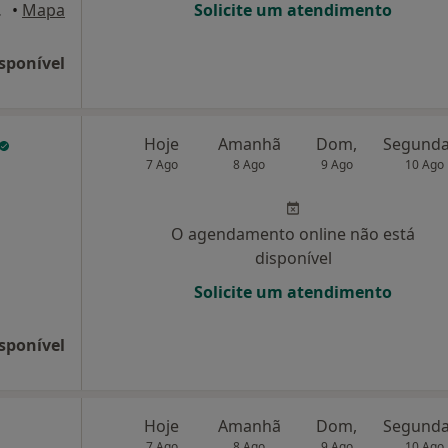
15, Porto
•
Mapa
Solicite um atendimento
sponível
Hoje
Amanhã
Dom,
7 Ago
8 Ago
9 Ago
10 Ago
O agendamento online não está
disponível
Solicite um atendimento
sponível
Hoje
Amanhã
Dom,
7 Ago
8 Ago
9 Ago
10 Ago