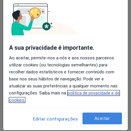
Sandra Correia
Avaliação dos usuários: 4,6 na Play Store e 4,2 na
Psicólogo, Terapeuta alternativo
Apple
Mem Martins
Agendar uma visita
A sua privacidade é importante.
Catarina I Bernardes Fonseca
Ao aceitar, permite-nos a nós e aos nossos parceiros
utilizar cookies (ou tecnologias semelhantes) para
Psicólogo
recolher dados estatísticos e fornecer conteúdo com
Santarém
base nos seus hábitos de navegação. Pode ver e
atualizar as suas preferências a qualquer momento nas
Rita Maria Leitão Cunha Fernandes
configurações. Saiba mais na
política de privacidade e de
Vilar
cookies.
Dentista, Psicólogo
Guarda
Aceitar
Editar configurações
Gad - Gabinete de Apoio à Dislexia