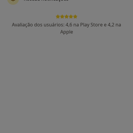
Tânia Pires
Avaliação dos usuários: 4,6 na Play Store e 4,2 na
Psicólogo
Apple
Avenida do Bessa, Porto
•
Mapa
Consultório privado
Check-up de saúde mental
Preço não disponível
Esse especialista não oferece agendamento online para esse endereço.
Solicite um atendimento