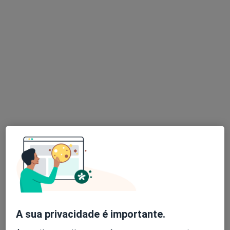
Brígida Silva
Psicólogo
Rua Formosa, nº 447, 2º ET, Porto
•
Mapa
Brígida Silva, Psicóloga
Check-up de saúde mental
desde 30 €
Esse especialista não oferece agendamento online para esse endereço.
Solicite um atendimento
A sua privacidade é importante.