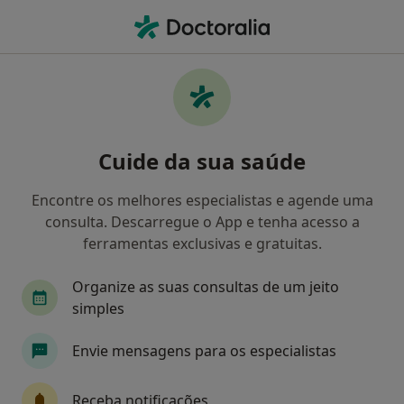
Men
Check-Up De Saúde Mental • Porto, Porto
Filters
• 1
Mapa
Check-up de saúde mental, Porto
Cuide da sua saúde
Como classificamos os resultados
Encontre os melhores especialistas e agende uma
consulta. Descarregue o App e tenha acesso a
Qual é a especialização que procura?
ferramentas exclusivas e gratuitas.
Psicólogo
Especialista em Medicina Legal
Organize as suas consultas de um jeito
simples
Envie mensagens para os especialistas
Receba notificações