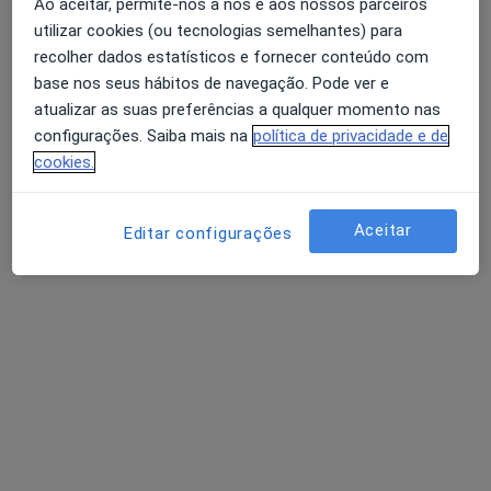
Ao aceitar, permite-nos a nós e aos nossos parceiros
Nuno Peres de Sousa
utilizar cookies (ou tecnologias semelhantes) para
Psicólogo
recolher dados estatísticos e fornecer conteúdo com
Rua Nova do Seixo, 55 - Office 2 e 3, Senhora Da Hora
•
Mapa
base nos seus hábitos de navegação. Pode ver e
Nuno Peres de Sousa - Psicologia Clinica - Psicoterapia
atualizar as suas preferências a qualquer momento nas
configurações. Saiba mais na
política de privacidade e de
Check-up de saúde mental
Preço não disponível
cookies.
Esse especialista não oferece agendamento online para esse endereço.
Solicite um atendimento
Aceitar
Editar configurações
Dr. Carlos Filipe Correia