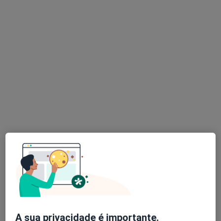
Prof. Doutora Edijane Costa
Psicólogo
Rua de Júlio Dinis, 728 - Parque Itália - Sala 624, 6º andar - Boavista, Porto
•
Mapa
Sophos Psicologia
Check-up de saúde mental
55 €
Esse especialista não oferece agendamento online para esse endereço.
Solicite um atendimento
A sua privacidade é importante.