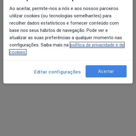
Ao aceitar, permite-nos a nós e aos nossos parceiros
Dra. Andreia Cristina Guimarães Moreira
utilizar cookies (ou tecnologias semelhantes) para
recolher dados estatísticos e fornecer conteúdo com
Psicólogo
base nos seus hábitos de navegação. Pode ver e
Rua Amílcar Neto 65 Cave, Porto
•
Mapa
atualizar as suas preferências a qualquer momento nas
Consultório Patrícia Moreira
configurações. Saiba mais na
política de privacidade e de
cookies.
Check-up de saúde mental
desde 45 €
Esse especialista não oferece agendamento online para esse endereço.
Aceitar
Editar configurações
Solicite um atendimento