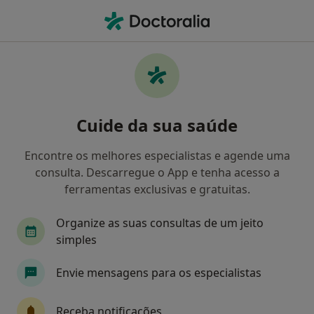
Men
Check-Up De Saúde Mental • Gondomar, Porto
Filters
• 1
Mapa
Check-up de saúde mental, Gondomar
Cuide da sua saúde
Como classificamos os resultados
Encontre os melhores especialistas e agende uma
consulta. Descarregue o App e tenha acesso a
Qual é a especialização que procura?
ferramentas exclusivas e gratuitas.
Psicólogo
Especialista em Medicina Legal
Organize as suas consultas de um jeito
simples
Envie mensagens para os especialistas
Receba notificações