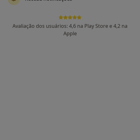
Dra. Marcia Rachide
Avaliação dos usuários: 4,6 na Play Store e 4,2 na
Psicólogo
Apple
117 opiniões
Rua Formosa, Nº 447, 2º ET, Porto
•
Mapa
Clínica de Psicologia Marcia Rachide
Check-up de saúde mental
Preço não disponível
Esse especialista não oferece agendamento online para esse endereço.
Solicite um atendimento