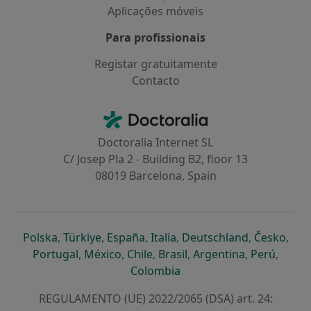
Aplicações móveis
Para profissionais
Registar gratuitamente
Contacto
Contacto
Doctoralia - Homepage
Doctoralia Internet SL
C/ Josep Pla 2 - Building B2, floor 13
08019 Barcelona, Spain
abre num novo separador
abre num novo separador
abre num novo separador
abre num novo separado
abre num n
abre
Polska
,
Türkiye
,
España
,
Italia
,
Deutschland
,
Česko
,
abre num novo separador
abre num novo separador
abre num novo separador
abre num novo separa
abre num no
abre n
Portugal
,
México
,
Chile
,
Brasil
,
Argentina
,
Perú
,
abre num novo separad
Colombia
REGULAMENTO (UE) 2022/2065 (DSA) art. 24: