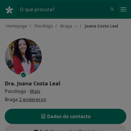
Men
O que procura?
Homepage
Psicólogo
Braga
Joana Costa Leal
Mudar de cidade
Dra.
Joana Costa Leal
sobre as especializações
Psicólogo
·
Mais
Braga
2 endereços
Dados do contacto