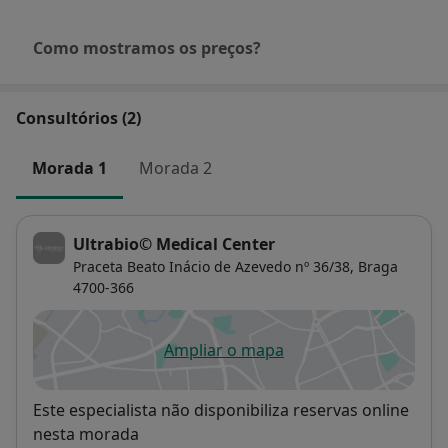
Como mostramos os preços?
Consultórios (2)
Morada 1
Morada 2
Ultrabio© Medical Center
Praceta Beato Inácio de Azevedo nº 36/38,
Braga
4700-366
Ampliar o mapa
abre num novo separador
Disponibilidade
Este especialista não disponibiliza reservas online
nesta morada