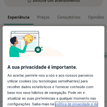
Solicite um atendimento
Experiência
Preços
Consultórios
Opiniões
Experiência
Principais doenças tratadas
Transtornos de Alimentação na Infância
Transtornos de Déficit da Atenção e do comportamento
Transtorno Depressivo Maior
A sua privacidade é importante.
Transtornos Sexuais e da Identidade Sexual
a11
Transtornos Mentais Diagnosticados na Infância
+7
Ao aceitar, permite-nos a nós e aos nossos parceiros
utilizar cookies (ou tecnologias semelhantes) para
recolher dados estatísticos e fornecer conteúdo com
Mostrar mais detalhes
base nos seus hábitos de navegação. Pode ver e
sobre a experiência
atualizar as suas preferências a qualquer momento nas
configurações. Saiba mais na
política de privacidade e de