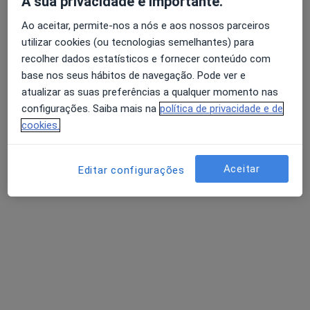
A sua privacidade é importante.
Morada 1
Morada 2
Morada 3
Morada 4
Ao aceitar, permite-nos a nós e aos nossos parceiros
utilizar cookies (ou tecnologias semelhantes) para
Rua da Igreja, 61, Braga
•
Mapa
recolher dados estatísticos e fornecer conteúdo com
Hospital Privado de Braga
base nos seus hábitos de navegação. Pode ver e
Esse especialista não oferece agendamento online para esse endereço.
atualizar as suas preferências a qualquer momento nas
configurações. Saiba mais na
política de privacidade e de
Solicite um atendimento
cookies.
Aceitar
Editar configurações
Dra. Catarina Marques
Neurocirurgião, Acupuntor