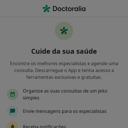
Men
Neurocirurgião • Braga, Braga
Filters
Mapa
Neurocirurgiões em Braga
Cuide da sua saúde
Como classificamos os resultados
Encontre os melhores especialistas e agende uma
consulta. Descarregue o App e tenha acesso a
ferramentas exclusivas e gratuitas.
Organize as suas consultas de um jeito
simples
Envie mensagens para os especialistas
Dr. Nuno Morais
Neurocirurgião
Receba notificações