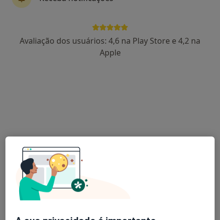
1 opinião
Vila Verde, Vila Verde
•
Mapa
Hospital Misericórdia de Vila Verde
Avaliação dos usuários: 4,6 na Play Store e 4,2 na
Esse especialista não oferece agendamento online para esse endereço.
Apple
Solicite um atendimento
Dr. José António Moreira da Costa
Neurocirurgião
31 opiniões