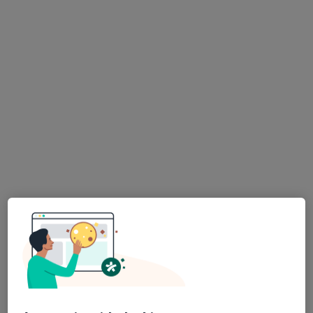
Dr. Hélder Araújo Neto
Psicólogo
12 opiniões
Avenida Doutor Porfirio da Silva 123 e 127, Braga
•
Mapa
Rterapias
Consulta online
desde 50 €
Esse especialista não oferece agendamento online para esse endereço.
Solicite um atendimento