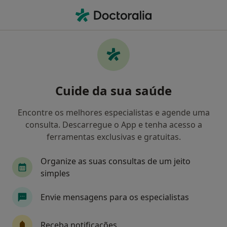
Men
Médis • Braga, Braga
Filters
• 1
Mapa
Médicos recomendados de Médis em Braga
Cuide da sua saúde
Como classificamos os resultados
Encontre os melhores especialistas e agende uma
consulta. Descarregue o App e tenha acesso a
Qual é a especialização que procura?
ferramentas exclusivas e gratuitas.
Psicólogo
Organize as suas consultas de um jeito
simples
Envie mensagens para os especialistas
Receba notificações