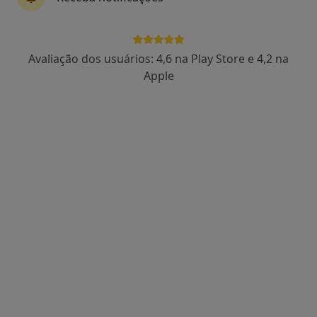
Dra. Virgínia Antunes
Avaliação dos usuários: 4,6 na Play Store e 4,2 na
Psicólogo
Apple
213 opiniões
Especialista em Psicologia Clínica e da Saúde
Mestrado em Psicologia Clínica e da Saúde
Pós-Graduação em Terapia Cognitiva-
Comportamental
Dr Francisco Machado Owen N 196, Braga
•
Mapa
H2v - Psicologia - Lda
Primeira consulta Psicologia
50 €
Esse especialista não oferece agendamento online para esse endereço.
Solicite um atendimento