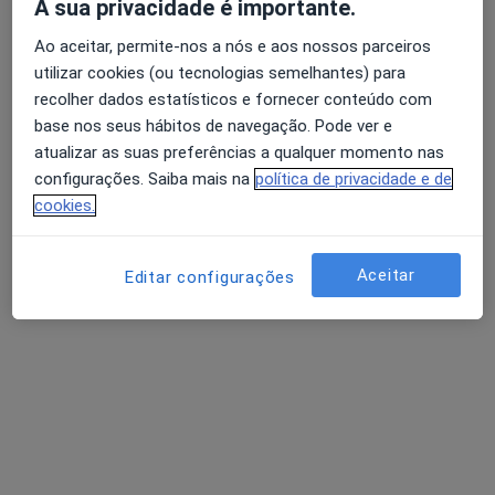
A sua privacidade é importante.
Ao aceitar, permite-nos a nós e aos nossos parceiros
utilizar cookies (ou tecnologias semelhantes) para
recolher dados estatísticos e fornecer conteúdo com
base nos seus hábitos de navegação. Pode ver e
atualizar as suas preferências a qualquer momento nas
configurações. Saiba mais na
política de privacidade e de
Dr. Manuel P Campos Monteiro
cookies.
Internista
3 opiniões
Aceitar
Editar configurações
R Américo F Carvalho 58, Braga
•
Mapa
Expresso À Noite
Esse especialista não oferece agendamento online para esse endereço.
Solicite um atendimento