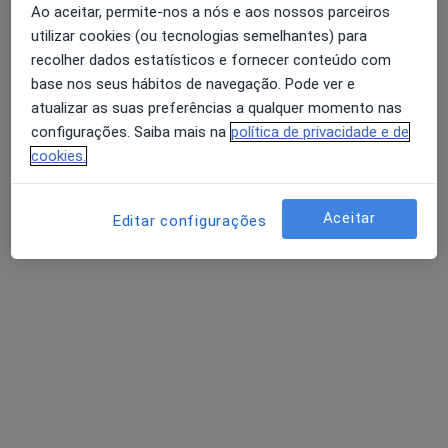
Ao aceitar, permite-nos a nós e aos nossos parceiros
Maria Costa Neves
utilizar cookies (ou tecnologias semelhantes) para
recolher dados estatísticos e fornecer conteúdo com
Psicólogo
base nos seus hábitos de navegação. Pode ver e
Moscavide
atualizar as suas preferências a qualquer momento nas
Agendar uma visita
configurações. Saiba mais na
política de privacidade e de
cookies.
André Mendes
Psicólogo
Aceitar
Editar configurações
Quarteira
Agendar uma visita
Catarina I Bernardes Fonseca
Psicólogo
Santarém