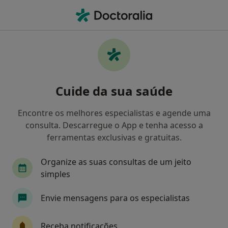
Men
O que procura?
Homepage
Serviços
Avaliação Psicológica
Avaliação psicológica -
Cuide da sua saúde
Informação, especialistas,
perguntas frequentes
Encontre os melhores especialistas e agende uma
consulta. Descarregue o App e tenha acesso a
ferramentas exclusivas e gratuitas.
Organize as suas consultas de um jeito
Informação
Perguntas & Respostas
simples
Envie mensagens para os especialistas
Especialistas - avaliação psicológica
Receba notificações