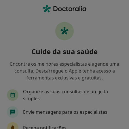
Men
Avaliação Psicológica • Ílhavo, Aveiro
Filters
• 1
Mapa
Avaliação Psicológica, Ílhavo
Cuide da sua saúde
Como classificamos os resultados
Encontre os melhores especialistas e agende uma
consulta. Descarregue o App e tenha acesso a
Qual é a especialização que procura?
ferramentas exclusivas e gratuitas.
Psicólogo
Terapeuta alternativo
Organize as suas consultas de um jeito
simples
Envie mensagens para os especialistas
Receba notificações