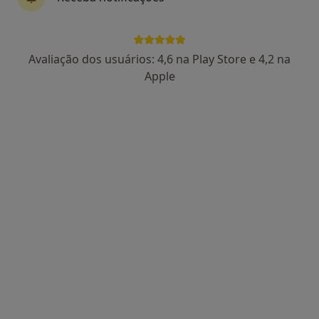
Dra. Sandra Correia
Avaliação dos usuários: 4,6 na Play Store e 4,2 na
Psicólogo, Terapeuta alternativo
Apple
44 opiniões
Psicologia, Hipnose e Coaching, Aveiro
•
Mapa
Consulta de Psicologia Online, Aveiro
Avaliação Psicológica
desde 60 €
Esse especialista não oferece agendamento online para esse endereço.
Solicite um atendimento