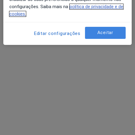
configurações. Saiba mais na
política de privacidade e de
cookies.
Dr. António Vasconcelos
Psicólogo
Aceitar
Editar configurações
Praceta de Damão 2, 3 Esq, Aveiro
•
Mapa
Psy Consulta
Avaliação Psicológica
Serviço gratuito
Esse especialista não oferece agendamento online para esse endereço.
Solicite um atendimento