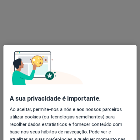
Dra. Daniela de Jesus Castro
Psicólogo
21 opiniões
Rua de Ovar 43, Aveiro
•
Mapa
Consultório Privado (consulta presencial ou online)
Avaliação Psicológica
Preço não disponível
Esse especialista não oferece agendamento online para esse endereço.
Solicite um atendimento
A sua privacidade é importante.
Ao aceitar, permite-nos a nós e aos nossos parceiros
utilizar cookies (ou tecnologias semelhantes) para
recolher dados estatísticos e fornecer conteúdo com
base nos seus hábitos de navegação. Pode ver e
atualizar as suas preferências a qualquer momento nas