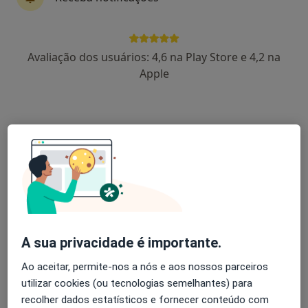
Ana Abrantes
Avaliação dos usuários: 4,6 na Play Store e 4,2 na
Psicólogo
Apple
R. Eng. Agnelo Prazeres 97, Oiã
•
Mapa
Ana Carla Abrantes
Avaliação Psicológica
Preço não disponível
Esse especialista não oferece agendamento online para esse endereço.
Solicite um atendimento
A sua privacidade é importante.
Ao aceitar, permite-nos a nós e aos nossos parceiros
utilizar cookies (ou tecnologias semelhantes) para
recolher dados estatísticos e fornecer conteúdo com