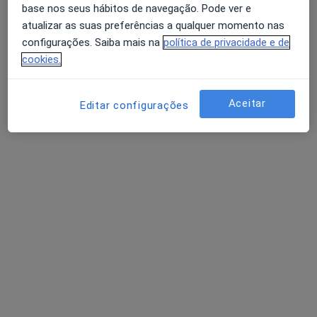
base nos seus hábitos de navegação. Pode ver e
atualizar as suas preferências a qualquer momento nas
Dra. Marli Ferreira
configurações. Saiba mais na
política de privacidade e de
Psicólogo
cookies.
Morada 1
Morada 2
Morada 3
Aceitar
Editar configurações
RUA Antonio Pereira Vidal Xavier, Lj 1 Fr B, Águeda
•
Mapa
Consultório privado
Avaliação Psicológica
Preço não disponível
Esse especialista não oferece agendamento online para esse endereço.
Solicite um atendimento