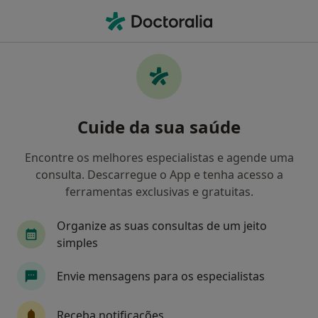
Men
Avaliação Psicológica • Águeda, Aveiro
Filters
• 1
Mapa
Avaliação Psicológica, Águeda
Cuide da sua saúde
Como classificamos os resultados
Encontre os melhores especialistas e agende uma
consulta. Descarregue o App e tenha acesso a
Qual é a especialização que procura?
ferramentas exclusivas e gratuitas.
Psicólogo
Organize as suas consultas de um jeito
simples
Envie mensagens para os especialistas
Receba notificações