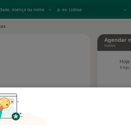
dade, doença ou nome
p. ex. Lisboa
tos
de
Agendar n
Inativo
Hoje
 especializações
9 Ago
agend
Solicite um atendimento
Consultórios
Opiniões