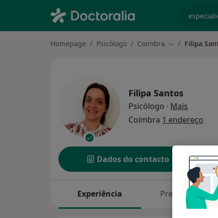
especiali
Homepage
Psicólogo
Coimbra
Filipa San
Mudar de cida
Filipa Santos
sobre as
Psicólogo
·
Mais
Coimbra
1 endereço
Dados do contacto
Experiência
Preços