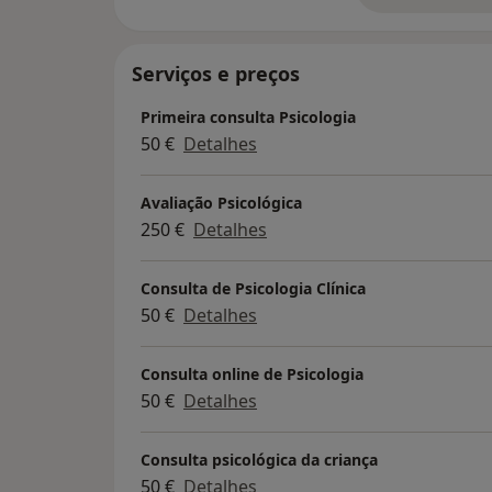
Para além da competência como formadora,
seja através da realização de avaliações 
Serviços e preços
acreditando que este trabalho fará uma di
procura, porque embora, não seja possível al
Primeira consulta Psicologia
alterar a forma como a mesma é contada.
50 €
Detalhes
No meu trabalho utilizo a perspetiva dinâm
todo, não considerando apenas os sintomas
Avaliação Psicológica
250 €
Detalhes
Consulta de Psicologia Clínica
50 €
Detalhes
Consulta online de Psicologia
50 €
Detalhes
Consulta psicológica da criança
50 €
Detalhes