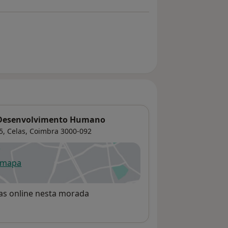
e Desenvolvimento Humano
5,
Celas
,
Coimbra
3000-092
 mapa
re num novo separador
rvas online nesta morada