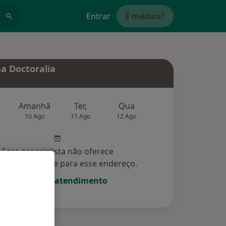
Entrar
É médico?
a Doctoralia
Amanhã
Ter,
Qua
Qui,
Sex,
10 Ago
11 Ago
12 Ago
13 Ago
14 Ag
Esse especialista não oferece
amento online para esse endereço.
Solicite um atendimento