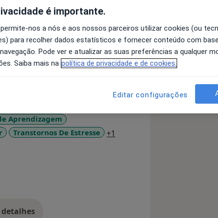
rivacidade é importante.
m que finalizei o Mestrado Integrado
 permite-nos a nós e aos nossos parceiros utilizar cookies (ou tec
de Psicologia Aplicada – ISPA.
s) para recolher dados estatísticos e fornecer conteúdo com bas
profundar os meus conhecimentos e
 navegação. Pode ver e atualizar as suas preferências a qualquer 
possíveis através da frequência da
ões. Saiba mais na
política de privacidade e de cookies.
rivado com diversas problemáticas e
Editar configurações
tive a oportunidade experienciar o
 de Aprendizagem
 ao longo de mais de um ano, realizei
a11y_sr_more_diseases
r
Transtornos De Estresse
+1
 a crianças e a gestantes.
ara a Inclusão (CRI), realizando mais
nhamentos a crianças e a
idades educativas especiais.
valiação Psicológica de Condutores, no
, sendo esta também uma das minhas
 detalhes
dos Psicólogos Portugueses.
bre a experiência