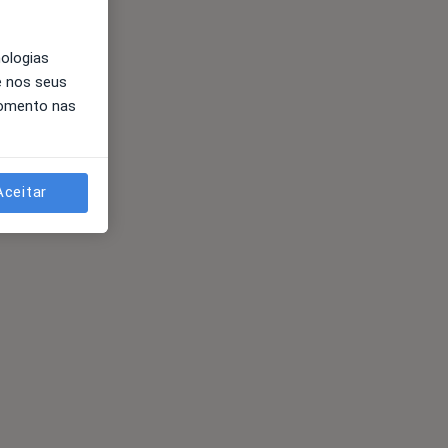
nologias
e nos seus
momento nas
Aceitar