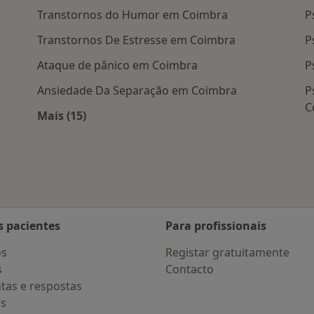
Transtornos do Humor em Coimbra
P
Transtornos De Estresse em Coimbra
P
Ataque de pânico em Coimbra
P
Ansiedade Da Separação em Coimbra
P
C
Mais (15)
Mais na categoria: Doenças mais tratadas
s pacientes
Para profissionais
os
Registar gratuitamente
s
Contacto
tas e respostas
os