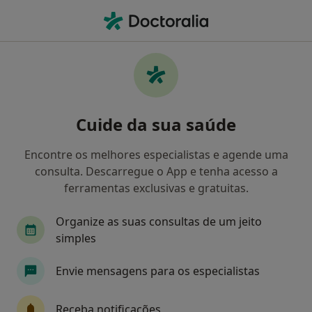
Men
Psicólogo • Boavista, Porto, Porto
Filters
Mapa
Psicólogo, Boavista, Porto
Cuide da sua saúde
Como classificamos os resultados
Encontre os melhores especialistas e agende uma
consulta. Descarregue o App e tenha acesso a
ferramentas exclusivas e gratuitas.
Organize as suas consultas de um jeito
simples
Envie mensagens para os especialistas
Premium Plus
Dr. Jorge Veloso
Receba notificações