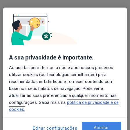
Dr. Ricardo Pereira Campos
Psicólogo
138 opiniões
Porto
•
Mapa
Dr. Ricardo Pereira Campos - Psicólogo Clínico (Porto)
A sua privacidade é importante.
Consulta online
55 €
Ao aceitar, permite-nos a nós e aos nossos parceiros
Esse especialista não oferece agendamento online para esse endereço.
utilizar cookies (ou tecnologias semelhantes) para
recolher dados estatísticos e fornecer conteúdo com
Solicite um atendimento
base nos seus hábitos de navegação. Pode ver e
atualizar as suas preferências a qualquer momento nas
configurações. Saiba mais na
política de privacidade e de
cookies.
Aceitar
Editar configurações