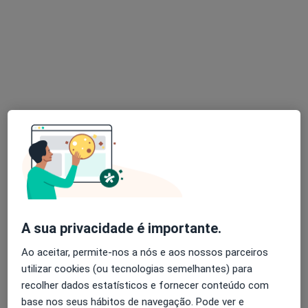
Dra. Vera Silva
Psicólogo
•
Mapa
Consultório Online
Primeira consulta Psicologia
Preço não disponível
Esse especialista não oferece agendamento online para esse endereço.
Solicite um atendimento
A sua privacidade é importante.
Ao aceitar, permite-nos a nós e aos nossos parceiros
utilizar cookies (ou tecnologias semelhantes) para
recolher dados estatísticos e fornecer conteúdo com
Dra. Vania Giopp
base nos seus hábitos de navegação. Pode ver e