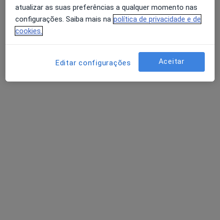
Psicólogo
atualizar as suas preferências a qualquer momento nas
configurações. Saiba mais na
política de privacidade e de
•
Mapa
cookies.
Primeira consulta Psicologia
Preço não disponível
Esse especialista não oferece agendamento online para esse endereço.
Aceitar
Editar configurações
Solicite um atendimento
Dra. Alícia Marques
Psicólogo
•
Mapa