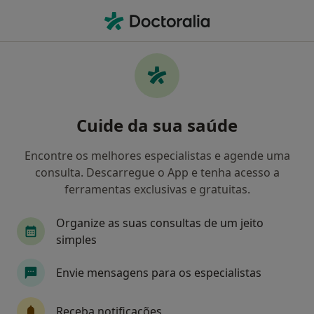
Men
Psicólogo • Matosinhos, Porto
Filters
Mapa
Psicólogos em Matosinhos
Cuide da sua saúde
Como classificamos os resultados
Encontre os melhores especialistas e agende uma
consulta. Descarregue o App e tenha acesso a
ferramentas exclusivas e gratuitas.
Organize as suas consultas de um jeito
simples
Envie mensagens para os especialistas
Premium Plus
Dr. Vera Faria
Receba notificações