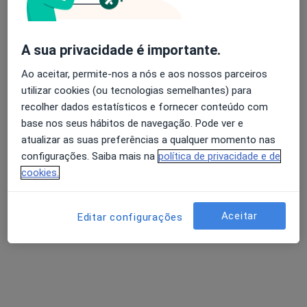
Clinica Das Conchas
Psicólogo, Terapeuta alternativo
A sua privacidade é importante.
R. Luís Pastor Macedo 27-C R/C, Lisboa
•
Mapa
Clinica Das Conchas
Ao aceitar, permite-nos a nós e aos nossos parceiros
Primeira consulta Psicologia
desde 25 €
utilizar cookies (ou tecnologias semelhantes) para
recolher dados estatísticos e fornecer conteúdo com
Nenhum profissional neste centro médico tem consultas disponíveis
base nos seus hábitos de navegação. Pode ver e
atualizar as suas preferências a qualquer momento nas
Mostrar perfil
configurações. Saiba mais na
política de privacidade e de
cookies.
Aceitar
Editar configurações
Clínica Da Criança E Do Adolescente E