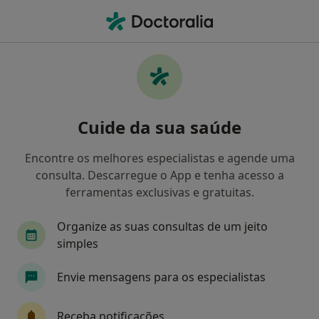
Men
Psicólogo • Lisboa, Lisboa
Filters
Mapa
Psicólogos em Lisboa
Cuide da sua saúde
Como classificamos os resultados
Encontre os melhores especialistas e agende uma
consulta. Descarregue o App e tenha acesso a
ferramentas exclusivas e gratuitas.
Organize as suas consultas de um jeito
simples
Envie mensagens para os especialistas
Premium Plus
Dra. Catarina Lucas
Receba notificações