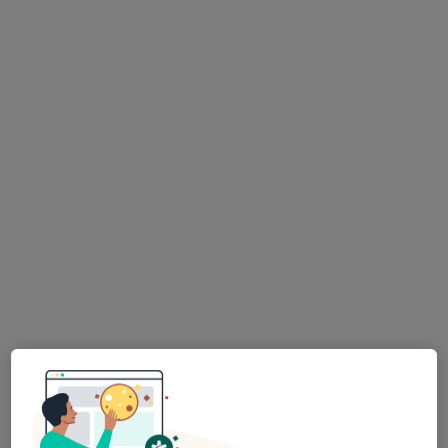
Dr. Pedro Rodrigues
Psicólogo
44 opiniões
Avenida 5 de Outubro, nº151 3ºA, Lisboa
•
Mapa
Dr. Pedro Rodrigues - Psicologo clínico e psicoterapeuta
Primeira consulta Psicologia
70 €
Esse especialista não oferece agendamento online para esse endereço.
Solicite um atendimento