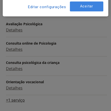
Primeira consulta Psicologia
Aceitar
Editar configurações
Desde 60 €
Detalhes
Avaliação Psicológica
Detalhes
Consulta online de Psicologia
Detalhes
Consulta psicológica da criança
Detalhes
Orientação vocacional
Detalhes
+1 serviço