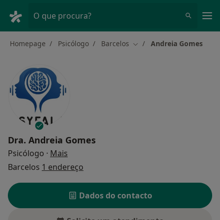
Men
O que procura?
Homepage
Psicólogo
Barcelos
Andreia Gomes
Mudar de cidade
Dra.
Andreia Gomes
sobre as especializações
Psicólogo
·
Mais
Barcelos
1 endereço
Dados do contacto