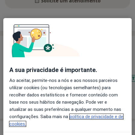
Solicite um atendimento
Experiência
Preços
Consultórios
Opiniões
Experiência
Principais doenças tratadas
Transtorno da Conduta
Transtornos De Estresse
A sua privacidade é importante.
Transtornos de Aprendizagem
Transtorno de Déficit de Atenção com Hiperatividade (
Ao aceitar, permite-nos a nós e aos nossos parceiros
a11y_sr_more_diseases
Ansiedade Da Separação
+7
utilizar cookies (ou tecnologias semelhantes) para
recolher dados estatísticos e fornecer conteúdo com
base nos seus hábitos de navegação. Pode ver e
Mostrar mais detalhes
sobre a experiência
atualizar as suas preferências a qualquer momento nas
configurações. Saiba mais na
política de privacidade e de
cookies.
Serviços e preços