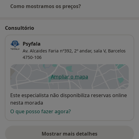
Como mostramos os preços?
Consultório
Psyfala
Av. Alcaides Faria nº392, 2º andar, sala V,
Barcelos
4750-106
Ampliar o mapa
abre num novo separador
Disponibilidade
Este especialista não disponibiliza reservas online
nesta morada
O que posso fazer agora?
Mostrar mais detalhes
sobre o endereço