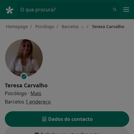
Men
O que procura?
Homepage
Psicólogo
Barcelos
Teresa Carvalho
Mudar de cidade
Teresa Carvalho
sobre as especializações
Psicólogo
·
Mais
Barcelos
1 endereço
Dados do contacto