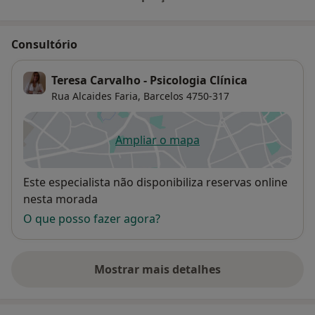
Consultório
Teresa Carvalho - Psicologia Clínica
Rua Alcaides Faria,
Barcelos
4750-317
Ampliar o mapa
abre num novo separador
Disponibilidade
Este especialista não disponibiliza reservas online
nesta morada
O que posso fazer agora?
Mostrar mais detalhes
sobre o endereço