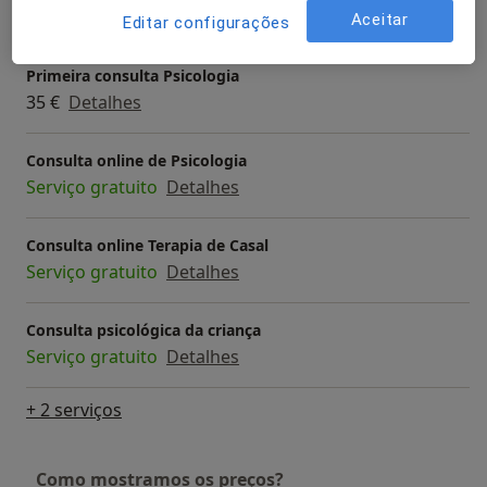
35 €
Detalhes
Aceitar
Editar configurações
Primeira consulta Psicologia
35 €
Detalhes
Consulta online de Psicologia
Serviço gratuito
Detalhes
Consulta online Terapia de Casal
Serviço gratuito
Detalhes
Consulta psicológica da criança
Serviço gratuito
Detalhes
+ 2 serviços
Como mostramos os preços?