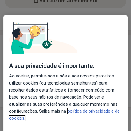
Solicite um atendimento
Experiência
Preços
Consultórios
Opiniões
Experiência
Principais doenças tratadas
Transtornos Da Ansiedade
Transtornos Fóbicos
A sua privacidade é importante.
Transtorno Depressivo Maior
Perturbações do comportamento
Ao aceitar, permite-nos a nós e aos nossos parceiros
utilizar cookies (ou tecnologias semelhantes) para
recolher dados estatísticos e fornecer conteúdo com
Mostrar mais detalhes
base nos seus hábitos de navegação. Pode ver e
sobre a experiência
atualizar as suas preferências a qualquer momento nas
configurações. Saiba mais na
política de privacidade e de
Serviços e preços
cookies.
Consulta online