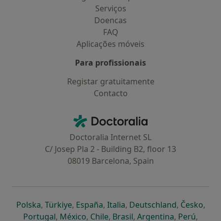
Serviços
Doencas
FAQ
Aplicações móveis
Para profissionais
Registar gratuitamente
Contacto
Contacto
Doctoralia - Homepage
Doctoralia Internet SL
C/ Josep Pla 2 - Building B2, floor 13
08019 Barcelona, Spain
abre num novo separador
abre num novo separador
abre num novo separador
abre num novo separado
abre num n
abre
Polska
,
Türkiye
,
España
,
Italia
,
Deutschland
,
Česko
,
abre num novo separador
abre num novo separador
abre num novo separador
abre num novo separa
abre num no
abre n
Portugal
,
México
,
Chile
,
Brasil
,
Argentina
,
Perú
,