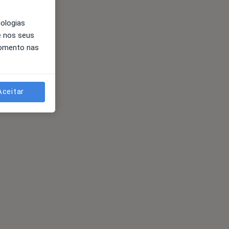
nologias
e nos seus
momento nas
Aceitar