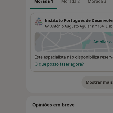
Morada 1
Morada 2
Morada 3
Instituto Português de Desenvol
Av. António Augusto Aguiar n.º 104,
Lisb
Ampliar o
ab
Disponibilidade
Este especialista não disponibiliza rese
O que posso fazer agora?
Mostrar mais
so
Opiniões em breve