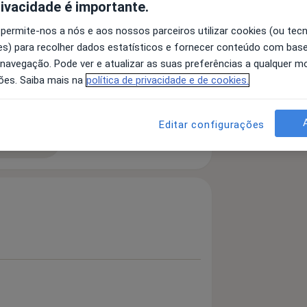
rivacidade é importante.
 permite-nos a nós e aos nossos parceiros utilizar cookies (ou tec
s) para recolher dados estatísticos e fornecer conteúdo com bas
 Personalidade Paranóide
 navegação. Pode ver e atualizar as suas preferências a qualquer 
edade
ões. Saiba mais na
política de privacidade e de cookies.
a11y_sr_more_diseases
+5
Editar configurações
 detalhes
bre a experiência