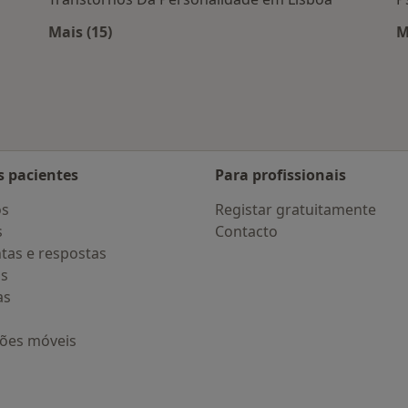
Mais (15)
M
 Lisboa
Mais na categoria: Doenças mais tratadas
s pacientes
Para profissionais
os
Registar gratuitamente
s
Contacto
tas e respostas
os
as
ções móveis