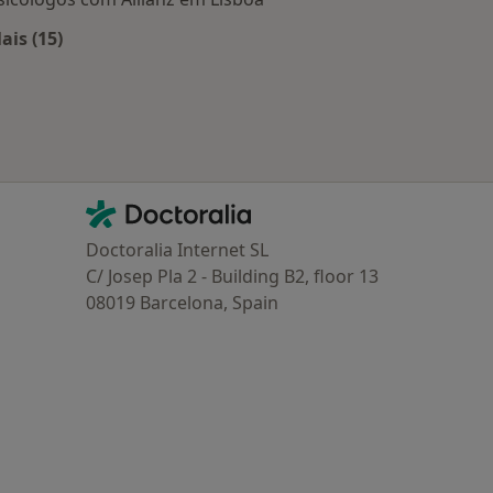
ais (15)
Mais na categoria: Planos de saúde mais populares
Contacto
Doctoralia - Homepage
Doctoralia Internet SL
C/ Josep Pla 2 - Building B2, floor 13
08019 Barcelona, Spain