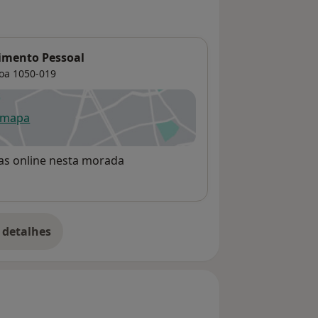
vimento Pessoal
oa
1050-019
 mapa
re num novo separador
rvas online nesta morada
 detalhes
bre o endereço