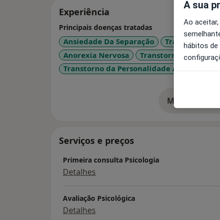
A sua p
Experiência
Ao aceitar,
Principais doenças tratadas
semelhante
Ansiedade Da Separação
Transtorno da
hábitos de
Anorexia Nervosa
Transtornos Da Ansi
configuraç
Transtorno da Personalidade Anti-Social
Mostrar mais
so
Serviços e preços
Primeira consulta Psicologia
Detalhes
Avaliação Psicológica
Detalhes