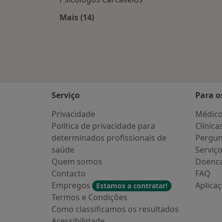
Mais (14)
Mais na categoria: Cidades próximas
Serviço
Para o
Privacidade
Médic
Política de privacidade para
Clínica
determinados profissionais de
Pergun
saúde
Serviç
Quem somos
Doenc
Contacto
FAQ
Empregos
Aplica
Estamos a contratar!
Termos e Condições
Como classificamos os resultados
Acessibilidade