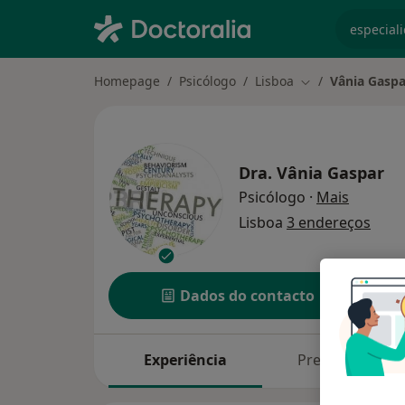
especiali
Homepage
Psicólogo
Lisboa
Vânia Gaspa
Mudar de cidade
Dra.
Vânia Gaspar
sobre as
Psicólogo
·
Mais
Lisboa
3 endereços
Dados do contacto
Experiência
Preços