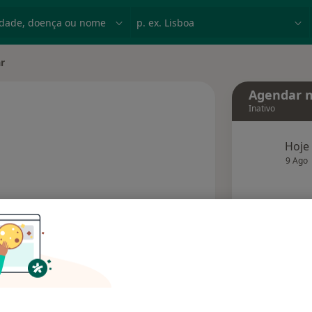
dade, doença ou nome
p. ex. Lisboa
r
Agendar n
Inativo
Hoje
 especializações
9 Ago
agend
Solicite um atendimento
Consultórios
Opiniões