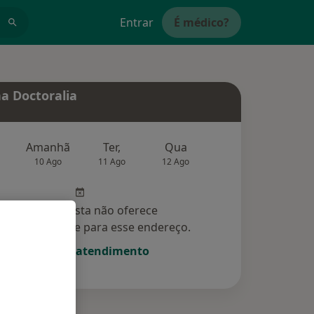
Entrar
É médico?
a Doctoralia
Amanhã
Ter,
Qua
Qui,
Sex,
10 Ago
11 Ago
12 Ago
13 Ago
14 Ag
Esse especialista não oferece
amento online para esse endereço.
Solicite um atendimento