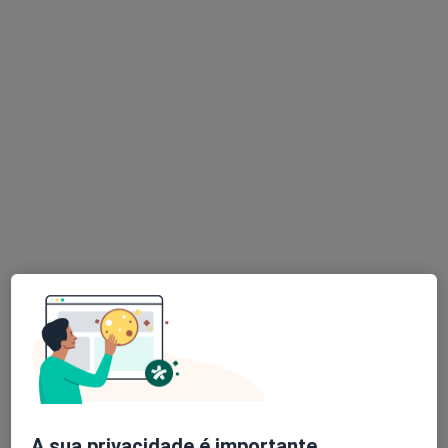
Dr. João Lagrange
Dentista
6 opiniões
Avenida Álvaro Pais 25, lote BC, loja 1, Lisboa
•
Mapa
La Grange Medicina Dentária
Estudo Ortodôntico
Preço não disponível
Esse especialista não oferece agendamento online para esse endereço.
Solicite um atendimento
A sua privacidade é importante.