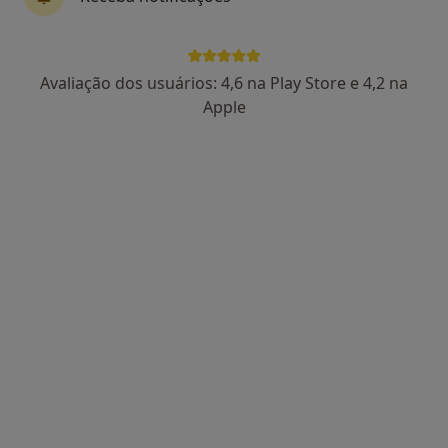
Dra. Teresa Painho
Avaliação dos usuários: 4,6 na Play Store e 4,2 na
Dentista
Apple
2 opiniões
Rua Sanches Coelho, Lj3, C/D , Lisboa
•
Mapa
Dentisaude
Estudo Ortodôntico
50 €
Esse especialista não oferece agendamento online para esse endereço.
Solicite um atendimento