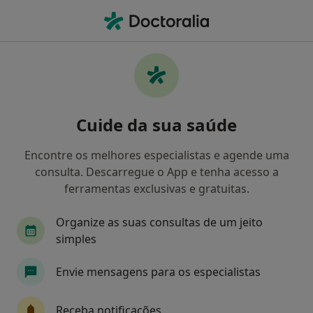
Men
Estudo Ortodôntico • Lisboa, Lisboa
Filters
• 1
Mapa
Estudo Ortodôntico, Lisboa
Cuide da sua saúde
Como classificamos os resultados
Encontre os melhores especialistas e agende uma
consulta. Descarregue o App e tenha acesso a
Qual é a especialização que procura?
ferramentas exclusivas e gratuitas.
Dentista
Médico estético
Cirurgião geral
Organize as suas consultas de um jeito
simples
Envie mensagens para os especialistas
Receba notificações