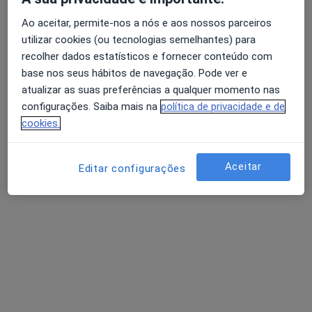
Ao aceitar, permite-nos a nós e aos nossos parceiros
utilizar cookies (ou tecnologias semelhantes) para
Dra. Sonia Araujo Santos
recolher dados estatísticos e fornecer conteúdo com
Dentista
base nos seus hábitos de navegação. Pode ver e
24 opiniões
atualizar as suas preferências a qualquer momento nas
estrada da luz 68 C laranjeiras, Lisboa
•
Mapa
configurações. Saiba mais na
política de privacidade e de
Consultório privado
cookies.
Estudo Ortodôntico
Preço não disponível
Esse especialista não oferece agendamento online para esse endereço.
Aceitar
Editar configurações
Solicite um atendimento