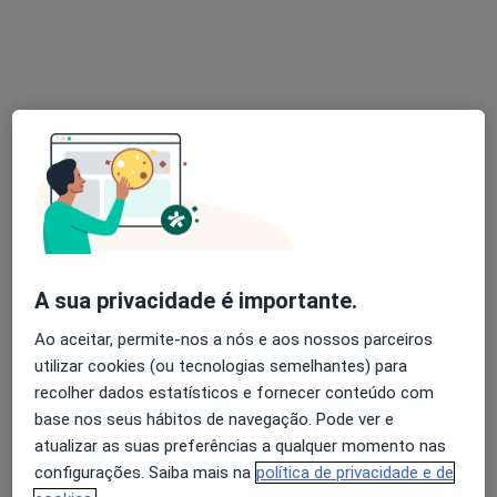
Dr. Sérgio Azevedo
Dentista
1 opinião
Rua dos Bragas, 378, Porto
•
Mapa
Clínica Dentária Doutor Sérgio Azevedo
Esse especialista não oferece agendamento online para esse endereço.
Solicite um atendimento
A sua privacidade é importante.
Ao aceitar, permite-nos a nós e aos nossos parceiros
utilizar cookies (ou tecnologias semelhantes) para
recolher dados estatísticos e fornecer conteúdo com
base nos seus hábitos de navegação. Pode ver e
atualizar as suas preferências a qualquer momento nas
configurações. Saiba mais na
política de privacidade e de