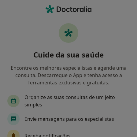
Men
Abrasão Dentária • Vila Nova de Gaia, Porto
Filters
• 1
Mapa
Abrasão Dentária, Vila Nova de Gaia
Cuide da sua saúde
Como classificamos os resultados
Encontre os melhores especialistas e agende uma
consulta. Descarregue o App e tenha acesso a
Qual é a especialização que procura?
ferramentas exclusivas e gratuitas.
Dentista
Cirurgião plástico
Organize as suas consultas de um jeito
simples
Envie mensagens para os especialistas
Receba notificações