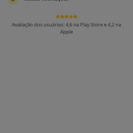
Elton Dias
Avaliação dos usuários: 4,6 na Play Store e 4,2 na
Dentista
Apple
1 opinião
Rua Germano Paiva, 10, Porto - Portugal,, Matosinhos
•
Mapa
Porto Smile Clinic
Aparelho Fixo
Serviço gratuito
Esse especialista não oferece agendamento online para esse endereço.
Solicite um atendimento