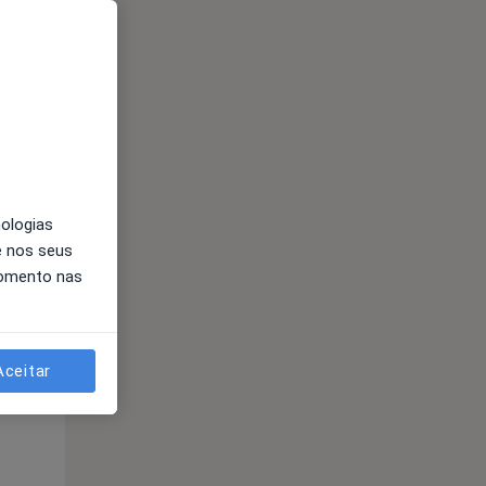
nologias
e nos seus
Segunda-feira
Ter,
Qua
Qui,
momento nas
11 Ago
12 Ago
13 Ago
Aceitar