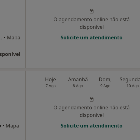
O agendamento online não está
disponível
 Pereira, 65, Matosinhos
•
Mapa
Solicite um atendimento
sponível
Hoje
Amanhã
Dom,
7 Ago
8 Ago
9 Ago
10 Ago
O agendamento online não está
disponível
o
•
Mapa
Solicite um atendimento