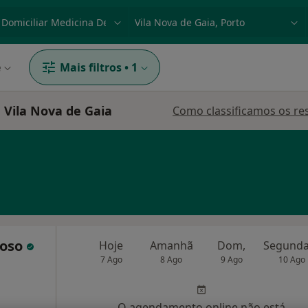
dade, doença ou nome
p. ex. Lisboa
e
Mais filtros
•
1
, Vila Nova de Gaia
Como classificamos os re
doso
Hoje
Amanhã
Dom,
7 Ago
8 Ago
9 Ago
10 Ago
O agendamento online não está