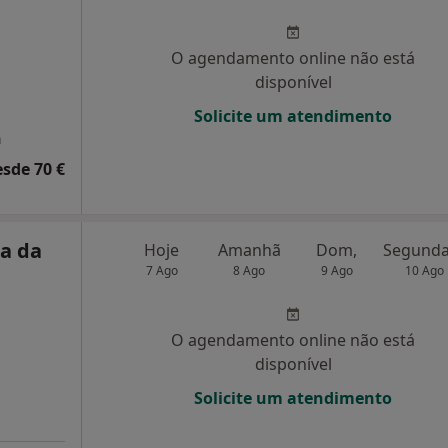
O agendamento online não está
disponível
Solicite um atendimento
a
esde 70 €
ra da
Hoje
Amanhã
Dom,
7 Ago
8 Ago
9 Ago
10 Ago
O agendamento online não está
disponível
Solicite um atendimento