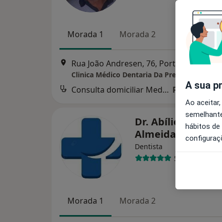
Morada 1
Morada 2
Rua João Andresen, 76, Porto
•
Mapa
Clinica Médico Dentaria Da Prelada
A sua p
Consulta domiciliar Medicina dentária
Preço não di
Ao aceitar,
semelhante
Dr. Abílio Pinha d
hábitos de
Almeida
configuraç
Dentista
5 opiniões
Morada 1
Morada 2