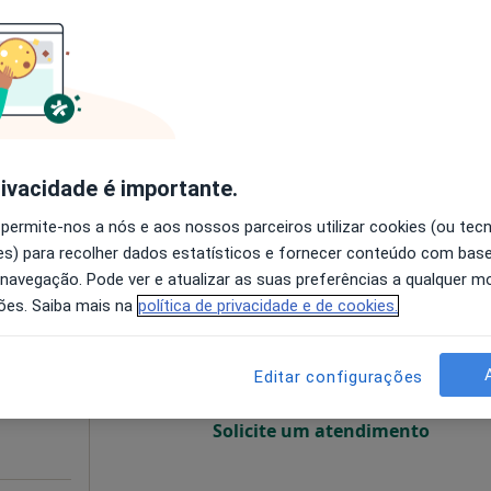
disponível
Solicite um atendimento
rivacidade é importante.
sponível
 permite-nos a nós e aos nossos parceiros utilizar cookies (ou tec
s) para recolher dados estatísticos e fornecer conteúdo com bas
e
Hoje
Amanhã
Dom,
 navegação. Pode ver e atualizar as suas preferências a qualquer 
7 Ago
8 Ago
9 Ago
10 Ago
ões. Saiba mais na
política de privacidade e de cookies.
O agendamento online não está
Editar configurações
disponível
Solicite um atendimento