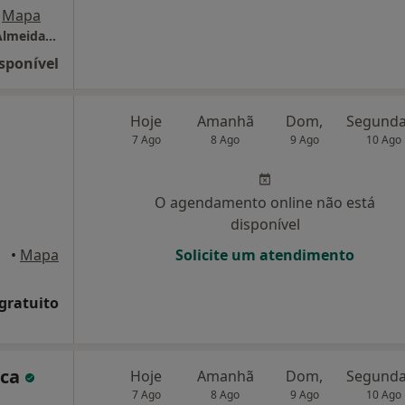
Mapa
Clínica Médico Dentária Dr. Abílio Pinha de Almeida, Lda
sponível
Hoje
Amanhã
Dom,
7 Ago
8 Ago
9 Ago
10 Ago
O agendamento online não está
disponível
nhos
•
Mapa
Solicite um atendimento
 gratuito
eca
Hoje
Amanhã
Dom,
7 Ago
8 Ago
9 Ago
10 Ago