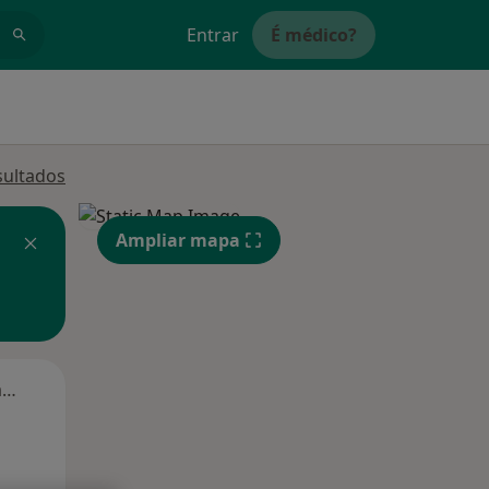
Entrar
É médico?
sultados
Ampliar mapa
Segunda-feira
Ter,
Qua
Qui,
11 Ago
12 Ago
13 Ago