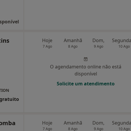
sponível
tins
Hoje
Amanhã
Dom,
7 Ago
8 Ago
9 Ago
10 Ago
O agendamento online não está
disponível
Solicite um atendimento
TION
 gratuito
Comba
Hoje
Amanhã
Dom,
7 Ago
8 Ago
9 Ago
10 Ago