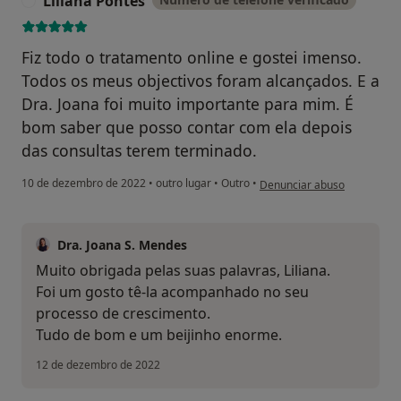
Liliana Pontes
L
Fiz todo o tratamento online e gostei imenso.
Todos os meus objectivos foram alcançados. E a
Dra. Joana foi muito importante para mim. É
bom saber que posso contar com ela depois
das consultas terem terminado.
na opinião do utilizador Lili
10 de dezembro de 2022
•
outro lugar
•
Outro
•
Denunciar abuso
Dra. Joana S. Mendes
Muito obrigada pelas suas palavras, Liliana.
Foi um gosto tê-la acompanhado no seu
processo de crescimento.
Tudo de bom e um beijinho enorme.
12 de dezembro de 2022