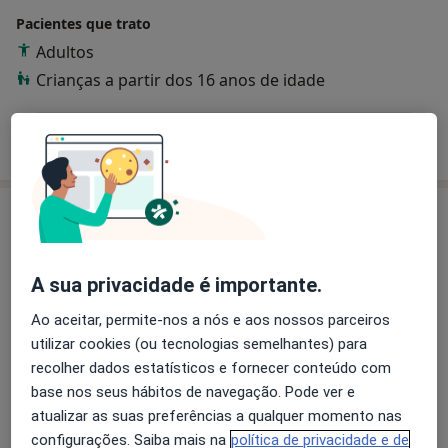
Pacientes que trato
Adultos
Crianças a partir dos 16 anos de idade
Mostrar mais detalhes
sobre a experiência
Serviços e preços
Consulta online
80 €
Detalhes
A sua privacidade é importante.
Ao aceitar, permite-nos a nós e aos nossos parceiros
Primeira consulta Psicologia
utilizar cookies (ou tecnologias semelhantes) para
80 €
Detalhes
recolher dados estatísticos e fornecer conteúdo com
base nos seus hábitos de navegação. Pode ver e
Avaliação Psicológica
atualizar as suas preferências a qualquer momento nas
80 €
Detalhes
configurações. Saiba mais na
política de privacidade e de