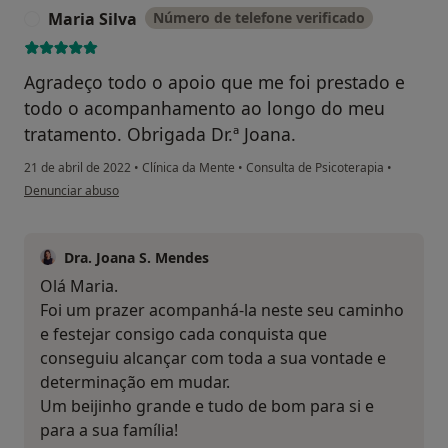
Maria Silva
Número de telefone verificado
M
Agradeço todo o apoio que me foi prestado e
todo o acompanhamento ao longo do meu
tratamento. Obrigada Dr.ª Joana.
21 de abril de 2022
•
Clínica da Mente
•
Consulta de Psicoterapia
•
na opinião do utilizador Maria Silva
Denunciar abuso
Dra. Joana S. Mendes
Olá Maria.
Foi um prazer acompanhá-la neste seu caminho
e festejar consigo cada conquista que
conseguiu alcançar com toda a sua vontade e
determinação em mudar.
Um beijinho grande e tudo de bom para si e
para a sua família!