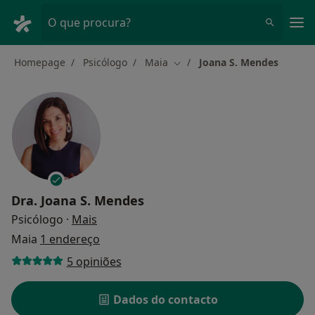
Men
O que procura?
Homepage
Psicólogo
Maia
Joana S. Mendes
Mudar de cidade
Dra.
Joana S. Mendes
sobre as especializações
Psicólogo
·
Mais
Maia
1 endereço
5 opiniões
Dados do contacto