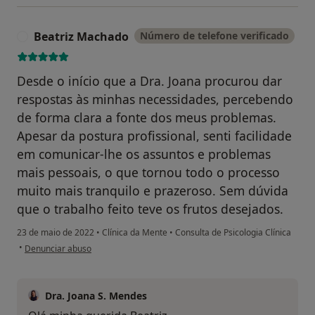
Beatriz Machado
Número de telefone verificado
B
Desde o início que a Dra. Joana procurou dar
respostas às minhas necessidades, percebendo
de forma clara a fonte dos meus problemas.
Apesar da postura profissional, senti facilidade
em comunicar-lhe os assuntos e problemas
mais pessoais, o que tornou todo o processo
muito mais tranquilo e prazeroso. Sem dúvida
que o trabalho feito teve os frutos desejados.
23 de maio de 2022
•
Clínica da Mente
•
Consulta de Psicologia Clínica
na opinião do utilizador Beatriz Machado
•
Denunciar abuso
Dra. Joana S. Mendes