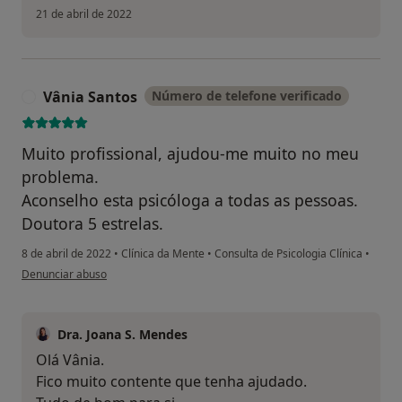
21 de abril de 2022
Vânia Santos
Número de telefone verificado
V
Muito profissional, ajudou-me muito no meu
problema.
Aconselho esta psicóloga a todas as pessoas.
Doutora 5 estrelas.
8 de abril de 2022
•
Clínica da Mente
•
Consulta de Psicologia Clínica
•
na opinião do utilizador Vânia Santos
Denunciar abuso
Dra. Joana S. Mendes
Olá Vânia.
Fico muito contente que tenha ajudado.