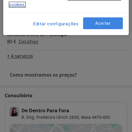
cookies.
Consulta de Psicologia Clínica
80 €
Detalhes
Aceitar
Editar configurações
Consulta online de Psicologia
80 €
Detalhes
+ 4 serviços
Como mostramos os preços?
Consultório
De Dentro Para Fora
R. Eng. Frederico Ulrich 2650,
Maia
4470-605