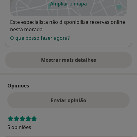
Ampliar o mapa
abre num novo separador
Disponibilidade
Este especialista não disponibiliza reservas online
nesta morada
O que posso fazer agora?
Mostrar mais detalhes
sobre o endereço
Opinioes
Enviar opinião
5 opiniões