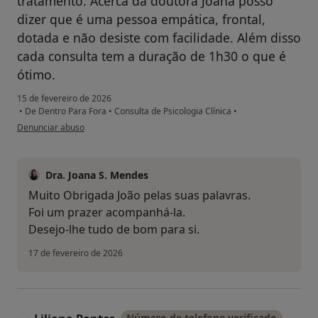
tratamento. Acerca da doutora Joana posso
dizer que é uma pessoa empática, frontal,
dotada e não desiste com facilidade. Além disso
cada consulta tem a duração de 1h30 o que é
ótimo.
15 de fevereiro de 2026
•
De Dentro Para Fora
•
Consulta de Psicologia Clínica
•
na opinião do utilizador João Pedrosa
Denunciar abuso
Dra. Joana S. Mendes
Muito Obrigada João pelas suas palavras.
Foi um prazer acompanhá-la.
Desejo-lhe tudo de bom para si.
17 de fevereiro de 2026
Número de telefone verificado