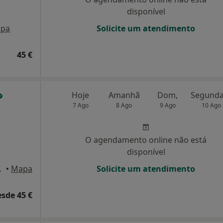
disponível
pa
Solicite um atendimento
45 €
Hoje
Amanhã
Dom,
7 Ago
8 Ago
9 Ago
10 Ago
O agendamento online não está
disponível
santas, Maia
•
Mapa
Solicite um atendimento
esde 45 €