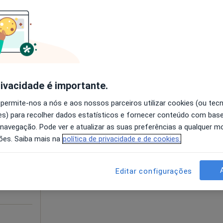
disponível
Solicite um atendimento
esde 50 €
rivacidade é importante.
 permite-nos a nós e aos nossos parceiros utilizar cookies (ou tec
ro
Hoje
Amanhã
Dom,
s) para recolher dados estatísticos e fornecer conteúdo com bas
7 Ago
8 Ago
9 Ago
10 Ago
 navegação. Pode ver e atualizar as suas preferências a qualquer 
ões. Saiba mais na
política de privacidade e de cookies.
O agendamento online não está
disponível
Editar configurações
Solicite um atendimento