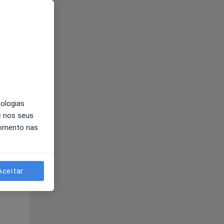
nologias
Segunda-feira
Ter,
Qua
Qui,
e nos seus
11 Ago
12 Ago
13 Ago
momento nas
Aceitar