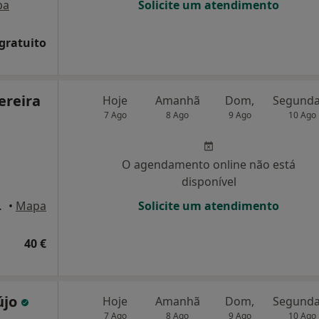
pa
Solicite um atendimento
 gratuito
ereira
Hoje
Amanhã
Dom,
7 Ago
8 Ago
9 Ago
10 Ago
O agendamento online não está
disponível
, Águas Santas
•
Mapa
Solicite um atendimento
40 €
újo
Hoje
Amanhã
Dom,
7 Ago
8 Ago
9 Ago
10 Ago