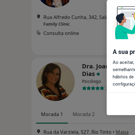
Rua Alfredo Cunha, 342, Sala 10,
•
Mapa
Family Clinic
Consulta online
d
A sua p
Ao aceitar,
Dra. Joana Cordei
semelhante
Dias
hábitos de
Psicólogo
configuraç
25 opiniões
Morada 1
Morada 2
Rua da Varziela, 527, Rio Tinto
•
Mapa