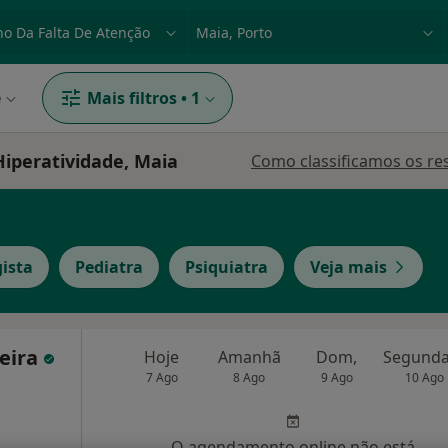
dade, doença ou nome
p. ex. Lisboa
e
Mais filtros
•
1
iperatividade, Maia
Como classificamos os re
gista
Pediatra
Psiquiatra
Veja mais
reira
Hoje
Amanhã
Dom,
7 Ago
8 Ago
9 Ago
10 Ago
O agendamento online não está