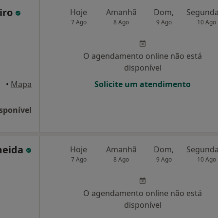
iro
Hoje
Amanhã
Dom,
7 Ago
8 Ago
9 Ago
10 Ago
O agendamento online não está
disponível
•
Mapa
Solicite um atendimento
sponível
meida
Hoje
Amanhã
Dom,
7 Ago
8 Ago
9 Ago
10 Ago
O agendamento online não está
disponível