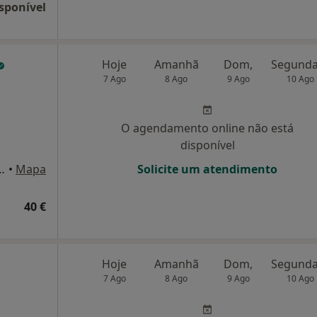
sponível
Hoje
Amanhã
Dom,
7 Ago
8 Ago
9 Ago
10 Ago
O agendamento online não está
disponível
342, Sala 10, Matosinhos
•
Mapa
Solicite um atendimento
40 €
Hoje
Amanhã
Dom,
7 Ago
8 Ago
9 Ago
10 Ago