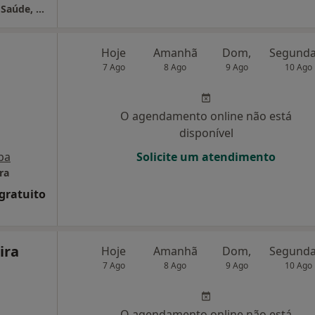
Joana Cordeiro Dias - Psicologia Clínica e da Saúde, Psicoterapia & Mindfulness
Hoje
Amanhã
Dom,
7 Ago
8 Ago
9 Ago
10 Ago
O agendamento online não está
disponível
pa
Solicite um atendimento
ra
 gratuito
ira
Hoje
Amanhã
Dom,
7 Ago
8 Ago
9 Ago
10 Ago
O agendamento online não está