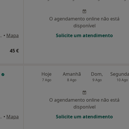
O agendamento online não está
disponível
º 103 - 2.º Sala 3 - Maia, Maia
•
Mapa
Solicite um atendimento
45 €
r
Hoje
Amanhã
Dom,
7 Ago
8 Ago
9 Ago
10 Ago
O agendamento online não está
disponível
reira 240, Matosinhos
•
Mapa
Solicite um atendimento