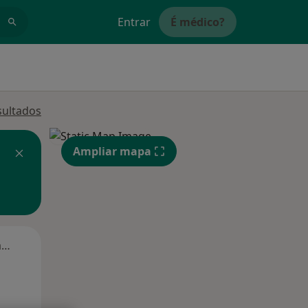
Entrar
É médico?
sultados
Ampliar mapa
Segunda-feira
Ter,
Qua
Qui,
11 Ago
12 Ago
13 Ago