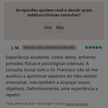
As opiniões ajudam você a decidir quais
médicos/clínicas consultar?
Sim
Não
J. M.
Número de telefone verificado
J
Experiência excelente. Como atleta, enfrento
pressões físicas e psicológicas intensas. A
consulta inicial com o Dr. Francisco não só me
auxiliou a aprimorar aspectos do meu estado
emocional, mas também a alcançar novos
objetivos. Definitivamente, uma experiência a
repetir!
na opinião do utilizador J. M.
19 de janeiro de 2024
•
outro lugar
•
Outro
•
Denunciar abuso