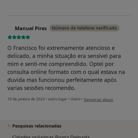
Manuel Pires
Número de telefone verificado
M
O Francisco foi extremamente atencioso e
delicado, a minha situação era sensível para
mim e senti-me compreendido. Optei por
consulta online formato com o qual estava na
duvida mas funcionou perfeitamente após
varias sessões recomendo.
na opinião do utilizador Manuel
19 de janeiro de 2024
•
outro lugar
•
Outro
•
Denunciar abuso
Pesquisas relacionadas
Cidades próximas Ponta Delgada