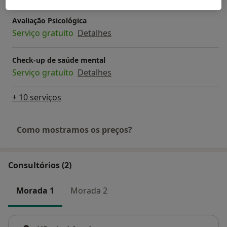
Avaliação Psicológica
Serviço gratuito
Detalhes
Check-up de saúde mental
Serviço gratuito
Detalhes
+ 10 serviços
Como mostramos os preços?
Consultórios (2)
Morada 1
Morada 2