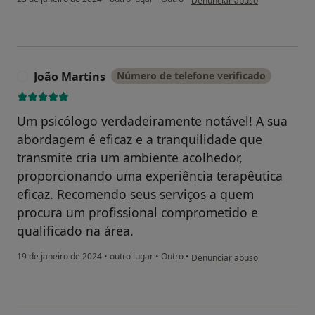
Denunciar abuso
João Martins
Número de telefone verificado
J
Um psicólogo verdadeiramente notável! A sua
abordagem é eficaz e a tranquilidade que
transmite cria um ambiente acolhedor,
proporcionando uma experiência terapêutica
eficaz. Recomendo seus serviços a quem
procura um profissional comprometido e
qualificado na área.
na opinião do utilizador João Ma
19 de janeiro de 2024
•
outro lugar
•
Outro
•
Denunciar abuso