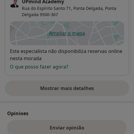
UPmind Academy
Rua do Espírito Santo 71, Ponta Delgada,
Ponta
Delgada
9500-367
Ampliar o mapa
abre num novo separador
Disponibilidade
Este especialista não disponibiliza reservas online
nesta morada
O que posso fazer agora?
Mostrar mais detalhes
sobre o endereço
Opinioes
Enviar opinião