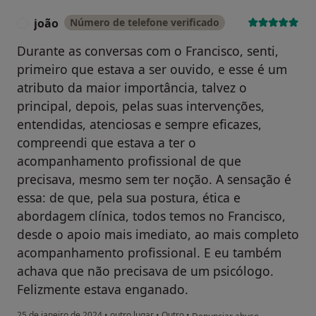
joão
Número de telefone verificado
J
Durante as conversas com o Francisco, senti,
primeiro que estava a ser ouvido, e esse é um
atributo da maior importância, talvez o
principal, depois, pelas suas intervenções,
entendidas, atenciosas e sempre eficazes,
compreendi que estava a ter o
acompanhamento profissional de que
precisava, mesmo sem ter noção. A sensação é
essa: de que, pela sua postura, ética e
abordagem clínica, todos temos no Francisco,
desde o apoio mais imediato, ao mais completo
acompanhamento profissional. E eu também
achava que não precisava de um psicólogo.
Felizmente estava enganado.
na opinião do utilizador joão
25 de janeiro de 2024
•
outro lugar
•
Outro
•