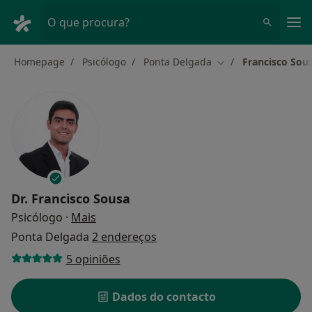
Men
O que procura?
Homepage
Psicólogo
Ponta Delgada
Francisco Sou
Mudar de cidade
Dr.
Francisco Sousa
sobre as especializações
Psicólogo
·
Mais
Ponta Delgada
2 endereços
5 opiniões
Dados do contacto