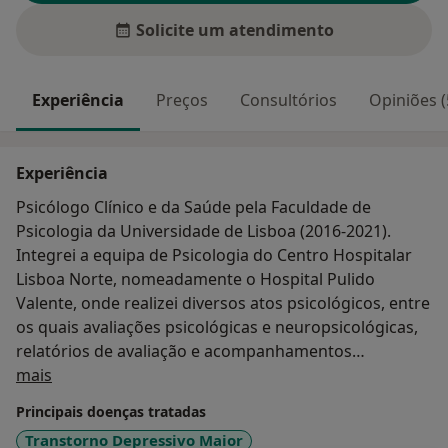
Solicite um atendimento
Experiência
Preços
Consultórios
Opiniões (
Experiência
Psicólogo Clínico e da Saúde pela Faculdade de
Psicologia da Universidade de Lisboa (2016-2021).
Integrei a equipa de Psicologia do Centro Hospitalar
Lisboa Norte, nomeadamente o Hospital Pulido
Valente, onde realizei diversos atos psicológicos, entre
os quais avaliações psicológicas e neuropsicológicas,
relatórios de avaliação e acompanhamentos
Sobre mim
individuais.
mais
Principais doenças tratadas
Em 2021 assumi o cargo de psicólogo organizacional
Transtorno Depressivo Maior
num dos maiores grupos económicos dos Açores,