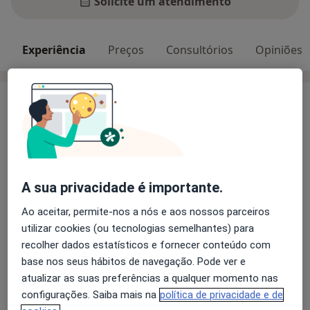
Solicite um atendimento
Experiência
Preços
Consultórios
Opiniões
Experiência
Membro efetivo da Ordem dos Psicólogos
Portugueses (Cédula OPP 24381). Trabalha como
Psicóloga Clínica em diversas clínicas privadas.
Experiência no acompanhamento de crianças,
A sua privacidade é importante.
adolescentes e adultos. Desenvolve programas de
intervenção e prevenção na área da saúde mental.
Ao aceitar, permite-nos a nós e aos nossos parceiros
Mestre em Psicologia Clínica e da Saúde pela
utilizar cookies (ou tecnologias semelhantes) para
Sobre mim
Faculdade de Psicologia da Universidade do Porto.
mais
recolher dados estatísticos e fornecer conteúdo com
Pós-Graduação em Psicoterapia Cognitivo-
base nos seus hábitos de navegação. Pode ver e
Principais doenças tratadas
Comportamental – Instituto Português de Psicologia –
atualizar as suas preferências a qualquer momento nas
Bulimia Nervosa
Acreditado pela OPP. Pós-Graduação em
configurações. Saiba mais na
política de privacidade e de
Transtornos De Estresse Pós-Traumáticos
Psicopatologia e Psicoterapia da Criança e do