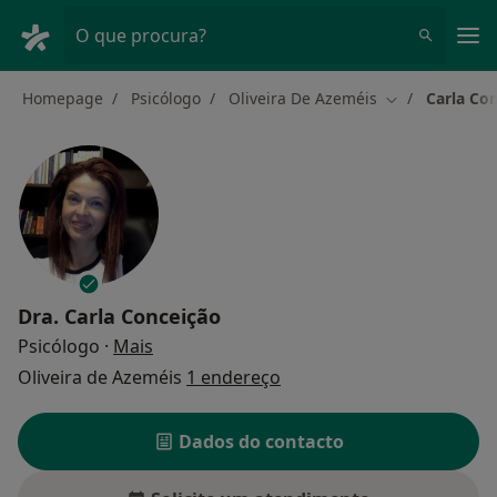
Men
O que procura?
Homepage
Psicólogo
Oliveira De Azeméis
Carla Co
Mudar de cida
Dra.
Carla Conceição
sobre as especializações
Psicólogo
·
Mais
Oliveira de Azeméis
1 endereço
Dados do contacto