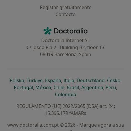
Registar gratuitamente
Contacto
Contacto
Doctoralia - Homepage
Doctoralia Internet SL
C/ Josep Pla 2 - Building B2, floor 13
08019 Barcelona, Spain
abre num novo separador
abre num novo separador
abre num novo separador
abre num novo separado
abre num n
abre
Polska
,
Türkiye
,
España
,
Italia
,
Deutschland
,
Česko
,
abre num novo separador
abre num novo separador
abre num novo separador
abre num novo separa
abre num no
abre n
Portugal
,
México
,
Chile
,
Brasil
,
Argentina
,
Perú
,
abre num novo separad
Colombia
REGULAMENTO (UE) 2022/2065 (DSA) art. 24:
15.395.179 “AMARs
www.doctoralia.com.pt © 2026 - Marque agora a sua