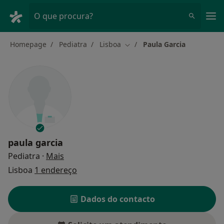
Men
O que procura?
Homepage
Pediatra
Lisboa
Paula Garcia
Mudar de cidade
paula garcia
sobre as especializações
Pediatra
·
Mais
Lisboa
1 endereço
Dados do contacto