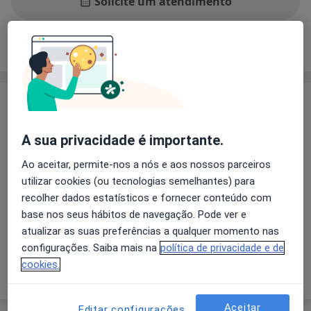
Solicite um atendimento
Experiência
Preços
Consultórios
Opiniões
Experiência
neonatologia
A sua privacidade é importante.
pediatria geral
Ao aceitar, permite-nos a nós e aos nossos parceiros
Principais doenças tratadas
utilizar cookies (ou tecnologias semelhantes) para
Deficiências Do Desenvolvimento
Bronquiolite
recolher dados estatísticos e fornecer conteúdo com
Transtornos do Crescimento
Enurese Noturna
base nos seus hábitos de navegação. Pode ver e
a11y_sr_more_diseases
Doença De Mão Pé E Boca
+7
atualizar as suas preferências a qualquer momento nas
configurações. Saiba mais na
política de privacidade e de
cookies.
Mostrar mais detalhes
sobre a experiência
Aceitar
Editar configurações