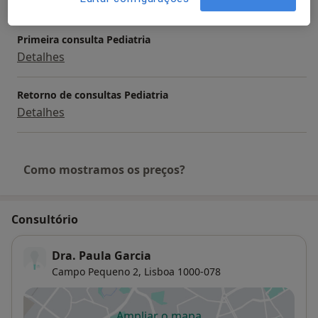
Serviços e preços
Primeira consulta Pediatria
Detalhes
Retorno de consultas Pediatria
Detalhes
Como mostramos os preços?
Consultório
Dra. Paula Garcia
Campo Pequeno 2,
Lisboa
1000-078
Ampliar o mapa