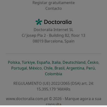
Registar gratuitamente
Contacto
Contacto
Doctoralia - Homepage
Doctoralia Internet SL
C/ Josep Pla 2 - Building B2, floor 13
08019 Barcelona, Spain
abre num novo separador
abre num novo separador
abre num novo separador
abre num novo separado
abre num n
abre
Polska
,
Türkiye
,
España
,
Italia
,
Deutschland
,
Česko
,
abre num novo separador
abre num novo separador
abre num novo separador
abre num novo separa
abre num no
abre n
Portugal
,
México
,
Chile
,
Brasil
,
Argentina
,
Perú
,
abre num novo separad
Colombia
REGULAMENTO (UE) 2022/2065 (DSA) art. 24:
15.395.179 “AMARs
www.doctoralia.com.pt © 2026 - Marque agora a sua
consulta