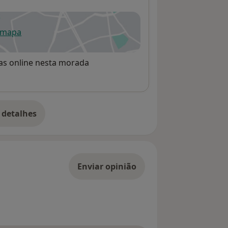
 mapa
re num novo separador
rvas online nesta morada
 detalhes
bre o endereço
Enviar opinião