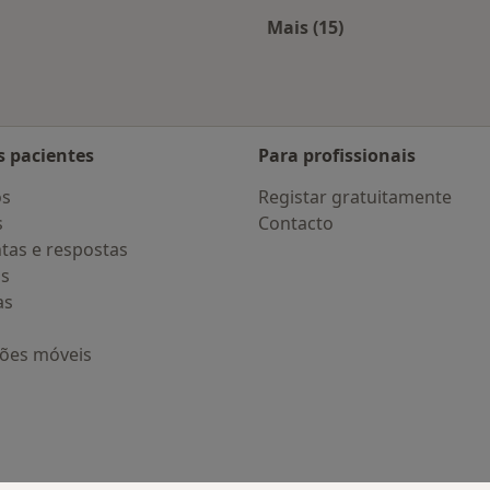
 Lisboa
Mais (15)
Mais na categoria: D
s pacientes
Para profissionais
os
Registar gratuitamente
s
Contacto
tas e respostas
os
as
ções móveis