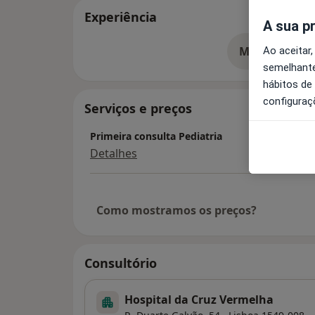
Experiência
A sua p
Mostrar mais
Ao aceitar,
so
semelhante
hábitos de
configuraç
Serviços e preços
Primeira consulta Pediatria
Detalhes
Como mostramos os preços?
Consultório
Hospital da Cruz Vermelha