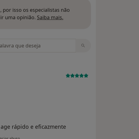
 por isso os especialistas não
Saber mais sobre pareceres
ir uma opinião.
Saiba mais.
m opiniões
age rápido e eficazmente
inião do utilizador anônimo
nciar abuso