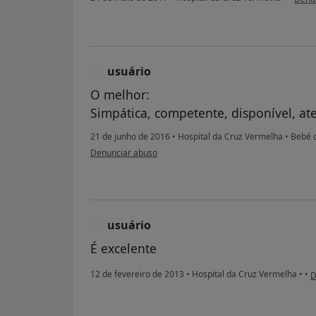
usuário
U
O melhor:
Simpática, competente, disponível, at
21 de junho de 2016
•
Hospital da Cruz Vermelha
•
Bebé d
na opinião do utilizador usuário
Denunciar abuso
usuário
U
É excelente
n
12 de fevereiro de 2013
•
Hospital da Cruz Vermelha
•
•
D