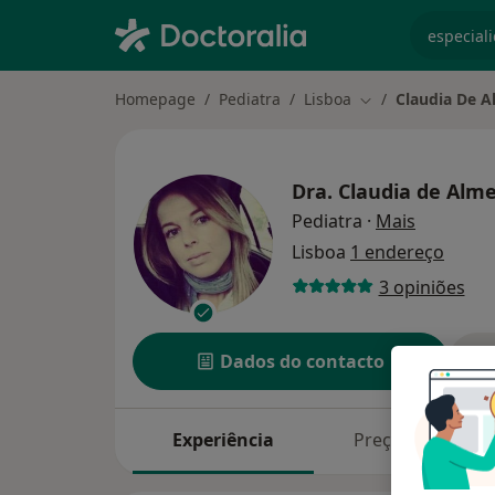
especiali
Homepage
Pediatra
Lisboa
Claudia De A
Mudar de cidade
Dra.
Claudia de Alm
sobre as 
Pediatra
·
Mais
Lisboa
1 endereço
3 opiniões
Dados do contacto
Experiência
Preços