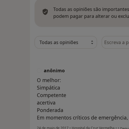
Todas as opiniões são importantes,
podem pagar para alterar ou exclu
Pesquisar e
anônimo
A
O melhor:
Simpática
Competente
acertiva
Ponderada
Em momentos críticos de emergência, 
na op
24 de maio de 2017
•
Hospital da Cruz Vermelha
•
•
Denu