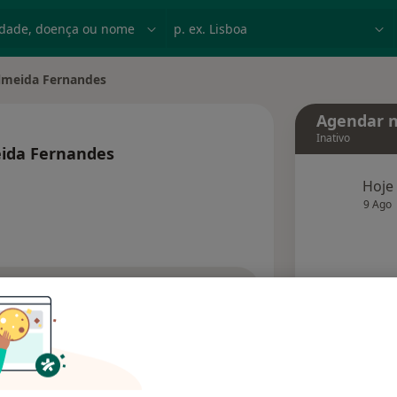
dade, doença ou nome
p. ex. Lisboa
lmeida Fernandes
Agendar n
Inativo
eida Fernandes
especializações
Hoje
9 Ago
agend
Solicite um atendimento
Consultórios
Opiniões (3)