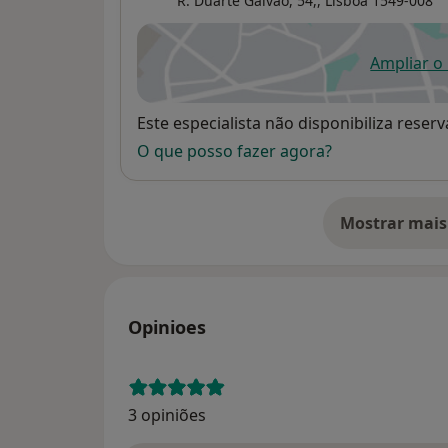
R. Duarte Galvão, 54,,
Lisboa
1549-008
Ampliar o
ab
Disponibilidade
Este especialista não disponibiliza rese
O que posso fazer agora?
Mostrar mais
so
Opinioes
3 opiniões