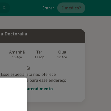
Entrar
É médico?
a Doctoralia
Amanhã
Ter,
Qua
Qui,
Sex,
10 Ago
11 Ago
12 Ago
13 Ago
14 Ag
Esse especialista não oferece
amento online para esse endereço.
Solicite um atendimento