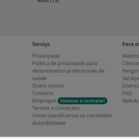
Mais (13)
Mais na categoria: Cidades próximas
Serviço
Para o
Privacidade
Médic
Política de privacidade para
Clínica
determinados profissionais de
Pergun
saúde
Serviç
Quem somos
Doenc
Contacto
FAQ
Empregos
Aplica
Estamos a contratar!
Termos e Condições
Como classificamos os resultados
Acessibilidade