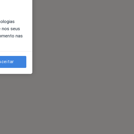
nologias
e nos seus
momento nas
Aceitar