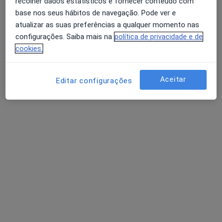
Dra. Rosa Peres Gago
recolher dados estatísticos e fornecer conteúdo com
base nos seus hábitos de navegação. Pode ver e
Pediatra
atualizar as suas preferências a qualquer momento nas
6 opiniões
configurações. Saiba mais na
política de privacidade e de
R Almirante César A C Rodrigues 4,1º-E, Carnaxide
•
Mapa
cookies.
Consultório privado
Esse especialista não oferece agendamento online para esse endereço.
Aceitar
Editar configurações
Solicite um atendimento
João Videira Amaral - Médico Pediatra -
Professor Catedrático Pediatria