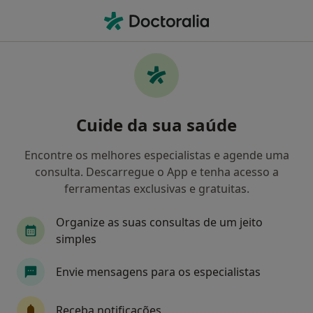
Men
Pediatra • Mem Martins, Lisboa
Filters
Mapa
Pediatras em Mem Martins
Cuide da sua saúde
Como classificamos os resultados
Encontre os melhores especialistas e agende uma
consulta. Descarregue o App e tenha acesso a
ferramentas exclusivas e gratuitas.
Organize as suas consultas de um jeito
simples
Envie mensagens para os especialistas
Dra. Sílvia Afonso
Pediatra
Receba notificações