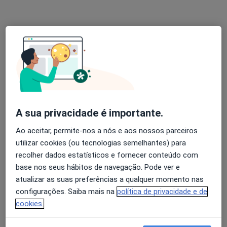
R Nova do Almada nº 18 (1º-Esq)-CHIADO, Lisboa
•
Mapa
Ivonarte - Serviços Clínicos (Drª Ivone Lopes Dias)
Nenhum profissional neste centro médico tem consultas disponíveis
Mostrar perfil
A sua privacidade é importante.
Ao aceitar, permite-nos a nós e aos nossos parceiros
utilizar cookies (ou tecnologias semelhantes) para
recolher dados estatísticos e fornecer conteúdo com
base nos seus hábitos de navegação. Pode ver e
Clínica Lambert
atualizar as suas preferências a qualquer momento nas
·
Mais
Pediatra, Fisioterapeuta, Dentista
configurações. Saiba mais na
política de privacidade e de
cookies.
R. Cordeiro Ferreira nº3, Lisboa
•
Mapa
Clínica Lambert