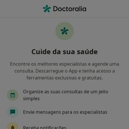
Men
Pediatra • Oeiras, Lisboa
Filters
Mapa
Pediatras em Oeiras
Cuide da sua saúde
Como classificamos os resultados
Encontre os melhores especialistas e agende uma
consulta. Descarregue o App e tenha acesso a
ferramentas exclusivas e gratuitas.
Organize as suas consultas de um jeito
simples
Envie mensagens para os especialistas
Celia Iglesias Neves
Pediatra
Receba notificações