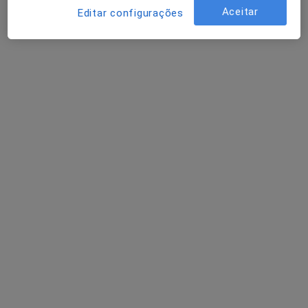
Nenhum profissional neste centro médico tem consultas disponíveis
Aceitar
Editar configurações
Mostrar perfil
United Medical Clinic Lisbon (UMC Lisbon)
Pediatra, Especialista em análises clínicas,
·
Mais
Anátomopatologista
Avenida Defensores de Chaves 73B, Lisboa
•
Mapa
United Medical Clinic Lisbon (UMC Lisbon)