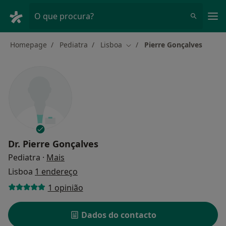
Men
O que procura?
Homepage
Pediatra
Lisboa
Pierre Gonçalves
Mudar de cidade
Dr.
Pierre Gonçalves
sobre as especializações
Pediatra
·
Mais
Lisboa
1 endereço
1 opinião
Dados do contacto