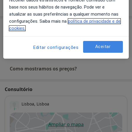
Mostrar mais detalhes
sobre a experiência
base nos seus hábitos de navegação. Pode ver e
atualizar as suas preferências a qualquer momento nas
configurações. Saiba mais na
política de privacidade e de
Serviços e preços
cookies.
Primeira consulta Pediatria
Desde 75 €
Detalhes
Aceitar
Editar configurações
Como mostramos os preços?
Consultório
Lisboa,
Lisboa
Ampliar o mapa
abre num novo separador