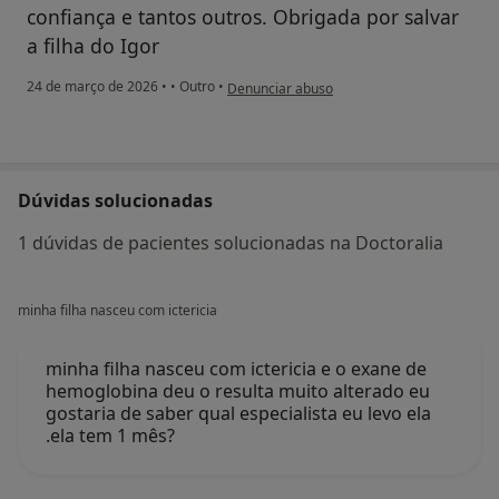
confiança e tantos outros. Obrigada por salvar
a filha do Igor
na opinião do utilizador Sandra Silva
24 de março de 2026
•
•
Outro
•
Denunciar abuso
Dúvidas solucionadas
1 dúvidas de pacientes solucionadas na Doctoralia
minha filha nasceu com ictericia
minha filha nasceu com ictericia e o exane de
hemoglobina deu o resulta muito alterado eu
gostaria de saber qual especialista eu levo ela
.ela tem 1 mês?