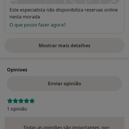
Disponibilidade
Este especialista não disponibiliza reservas online
nesta morada
O que posso fazer agora?
Mostrar mais detalhes
sobre o endereço
Opinioes
Enviar opinião
1 opinião
Todas as opiniões são importantes, por