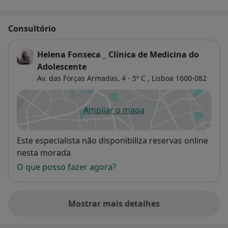
Consultório
Helena Fonseca _ Clínica de Medicina do
Adolescente
Av. das Forças Armadas, 4 - 5º C ,
Lisboa
1600-082
Ampliar o mapa
abre num novo separador
Disponibilidade
Este especialista não disponibiliza reservas online
nesta morada
O que posso fazer agora?
Mostrar mais detalhes
sobre o endereço