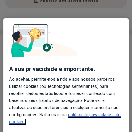
Solicite um atendimento
Experiência
Preços
Consultórios
Opiniões
Experiência
Helena Fonseca MD, MPH, PhD
Associate Professor with Habilitation in Pediatrics
A sua privacidade é importante.
Faculty of Medicine, University of Lisbon
Ao aceitar, permite-nos a nós e aos nossos parceiros
PDCO member (EMA)
utilizar cookies (ou tecnologias semelhantes) para
Senior Consultant - Department of Pediatrics, Hospital
recolher dados estatísticos e fornecer conteúdo com
Santa Maria
base nos seus hábitos de navegação. Pode ver e
Sobre mim
Head Adolescent Medicine Division
mais
atualizar as suas preferências a qualquer momento nas
Coordinator Pediatric Obesity Clinic
Principais doenças tratadas
configurações. Saiba mais na
política de privacidade e de
Medical Coordinator Ambulatory Pediatric Outpatient
Enurese Noturna
Transtornos do Crescimento
cookies.
Clinic
Síndrome de Asperger
Lisbon Academic Medical Centre (CAML)