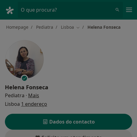
Men
O que procura?
Homepage
Pediatra
Lisboa
Helena Fonseca
Mudar de cidade
Helena Fonseca
sobre as especializações
Pediatra
·
Mais
Lisboa
1 endereço
Dados do contacto