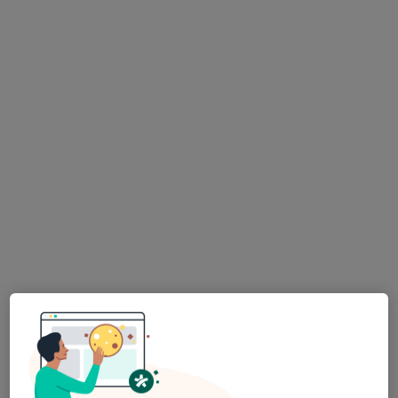
Primeira consulta Pediatria
Serviço gratuito
Esse especialista não oferece agendamento online para esse endereço.
Solicite um atendimento
Dra. Ana Rute Ferreira
Pediatra
3 opiniões
Bairro de Santo António Número 47, Torres Vedras
•
Mapa
CNS Torres Vedras