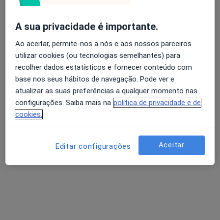
Esse especialista não oferece agendamento online para esse endereço.
A sua privacidade é importante.
Solicite um atendimento
Ao aceitar, permite-nos a nós e aos nossos parceiros
utilizar cookies (ou tecnologias semelhantes) para
recolher dados estatísticos e fornecer conteúdo com
base nos seus hábitos de navegação. Pode ver e
atualizar as suas preferências a qualquer momento nas
configurações. Saiba mais na
política de privacidade e de
cookies.
Dr. Paulo Aguiar Venâncio
Aceitar
Editar configurações
Pediatra
Morada 1
Morada 2
Rua Almirante Gago Coutinho nº4, Lisboa
•
Mapa