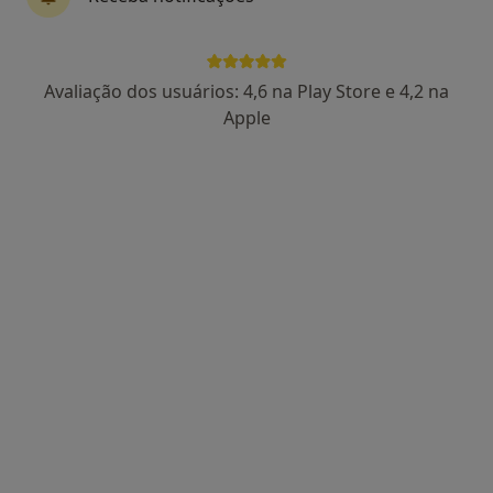
1 opinião
Rua 1 Maio, 21, Malveira
•
Mapa
Clínica Médica Maria João Rodrigo
Avaliação dos usuários: 4,6 na Play Store e 4,2 na
Esse especialista não oferece agendamento online para esse endereço.
Apple
Solicite um atendimento
Dra. Sara Nóbrega
Pediatra
Rua Cândido dos Reis, 30 , Torres Vedras
•
Mapa
Hospital Soerad