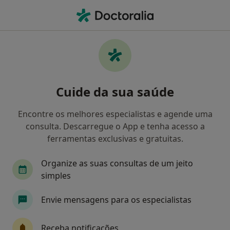
Men
Pediatra • Torres Vedras, Lisboa
Filters
Mapa
Pediatras em Torres Vedras
Cuide da sua saúde
Como classificamos os resultados
Encontre os melhores especialistas e agende uma
consulta. Descarregue o App e tenha acesso a
ferramentas exclusivas e gratuitas.
Organize as suas consultas de um jeito
simples
Envie mensagens para os especialistas
Dra Susana Castanhinha
Pediatra
Receba notificações