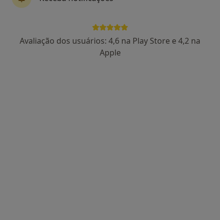
Avenida Moinhos 14A, Amadora
•
Mapa
Centro Clínico Tribo Saúde
Nenhum profissional neste centro médico tem consultas disponíveis
Avaliação dos usuários: 4,6 na Play Store e 4,2 na
Apple
Mostrar perfil
Clínica Matriz
·
Mais
Osteopata, Acupuntor, Alergologista
Rua Chen He 1A, Lisboa
•
Mapa
Clínica Matriz