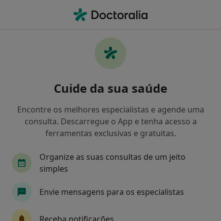
Men
Osteopata • Lisboa, Lisboa
Filters
Mapa
Osteopatas em Lisboa
Cuide da sua saúde
Como classificamos os resultados
Encontre os melhores especialistas e agende uma
consulta. Descarregue o App e tenha acesso a
ferramentas exclusivas e gratuitas.
Organize as suas consultas de um jeito
simples
Envie mensagens para os especialistas
Centro Clínico Tribo Saúde
·
Mais
Osteopata, Acupuntor, Fisioterapeuta
Receba notificações