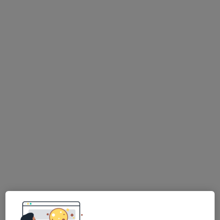
Nenhum profissional neste centro médico tem consultas disponíveis
Mostrar perfil
Fisio Restelo - Unidade Especializada em
Fisioterapia, Osteopatia e Escoliose
Osteopata, Fisioterapeuta, Especialista em medicina física e
reabilitação
R. Alda Nogueira 8, Lisboa
•
Mapa
Fisio Restelo - Unidade Especializada em Fisioterapia, Osteopatia e Escoliose
Nenhum profissional neste centro médico tem consultas disponíveis