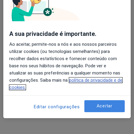
Mostrar perfil
A sua privacidade é importante.
Ao aceitar, permite-nos a nós e aos nossos parceiros
utilizar cookies (ou tecnologias semelhantes) para
recolher dados estatísticos e fornecer conteúdo com
base nos seus hábitos de navegação. Pode ver e
atualizar as suas preferências a qualquer momento nas
OsteoVitalis
configurações. Saiba mais na
política de privacidade e de
Osteopata, Acupuntor, Fisioterapeuta
cookies.
Rua Tobis Portuguesa 10A, Lisboa
•
Mapa
OsteoVitalis
Aceitar
Editar configurações
Nenhum profissional neste centro médico tem consultas disponíveis
Mostrar perfil