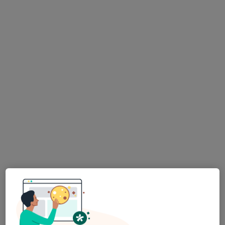
Cascais e Lisboa, Cascais
•
Mapa
Atendimento ao Domicílio
Consulta domiciliar Osteopatia
desde 80 €
Esse especialista não oferece agendamento online para esse endereço.
Solicite um atendimento
Nuno Trovisco
Osteopata, Terapeuta alternativo
121 opiniões