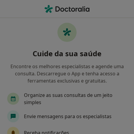
Men
Osteopata • Mem Martins, Lisboa
Filters
Mapa
Osteopatas em Mem Martins
Cuide da sua saúde
Como classificamos os resultados
Encontre os melhores especialistas e agende uma
consulta. Descarregue o App e tenha acesso a
ferramentas exclusivas e gratuitas.
Organize as suas consultas de um jeito
simples
Envie mensagens para os especialistas
Alexandra Gonçalves
Osteopata, Terapeuta alternativo
Receba notificações