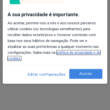
Morada 1
Morada 2
Morada 3
Morada 4
A sua privacidade é importante.
Ao aceitar, permite-nos a nós e aos nossos parceiros
Av. 25 de Abril nº 5 Loja C e D, Linda A Velha
•
Mapa
utilizar cookies (ou tecnologias semelhantes) para
Sarmedic
recolher dados estatísticos e fornecer conteúdo com
Esse especialista não oferece agendamento online para esse endereço.
base nos seus hábitos de navegação. Pode ver e
atualizar as suas preferências a qualquer momento nas
Solicite um atendimento
configurações. Saiba mais na
política de privacidade e de
cookies.
Aceitar
Editar configurações
Isabel Rodrigues