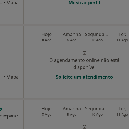
orças Armadas, 7 - R/C, Amadora
•
Mapa
Mostrar perfil
Hoje
Amanhã
Segunda-feira
Ter,
8 Ago
9 Ago
10 Ago
11 Ago
O agendamento online não está
disponível
 1990-601 Lisboa (EXPO), Lisboa
•
Mapa
Solicite um atendimento
Hoje
Amanhã
Segunda-feira
Ter,
8 Ago
9 Ago
10 Ago
11 Ago
·
omeopata