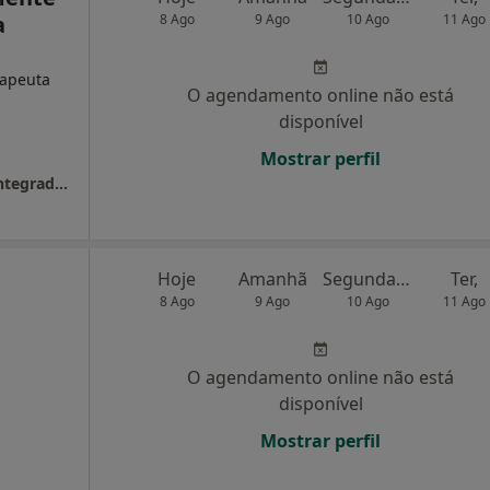
a
8 Ago
9 Ago
10 Ago
11 Ago
rapeuta
O agendamento online não está
disponível
Mostrar perfil
SP Clinic Corpo&Mente | Saúde & Estética Integrados
Hoje
Amanhã
Segunda-feira
Ter,
8 Ago
9 Ago
10 Ago
11 Ago
,
O agendamento online não está
disponível
Mostrar perfil