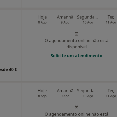
Hoje
Amanhã
Segunda-feira
Ter,
8 Ago
9 Ago
10 Ago
11 Ago
O agendamento online não está
disponível
Solicite um atendimento
esde 40 €
a
Hoje
Amanhã
Segunda-feira
Ter,
8 Ago
9 Ago
10 Ago
11 Ago
O agendamento online não está