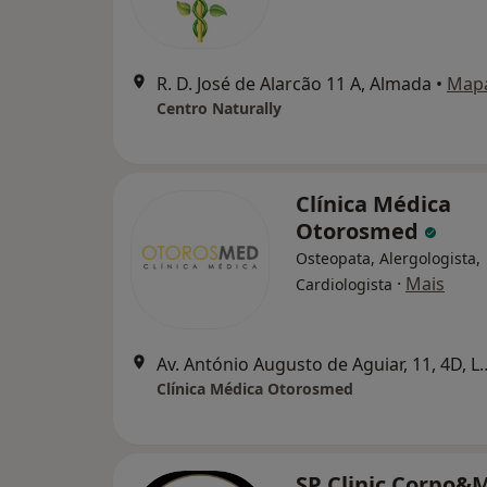
R. D. José de Alarcão 11 A, Almada
•
Map
Centro Naturally
Clínica Médica
Otorosmed
Osteopata, Alergologista,
·
Mais
Cardiologista
Av. António Augusto de A
Clínica Médica Otorosmed
SP Clinic Corpo&