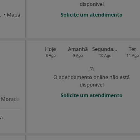
disponível
o, Nº 14 A, Oeiras
•
Mapa
Solicite um atendimento
Hoje
Amanhã
Segunda-feira
Ter,
8 Ago
9 Ago
10 Ago
11 Ago
O agendamento online não está
disponível
Solicite um atendimento
Morada 4
a