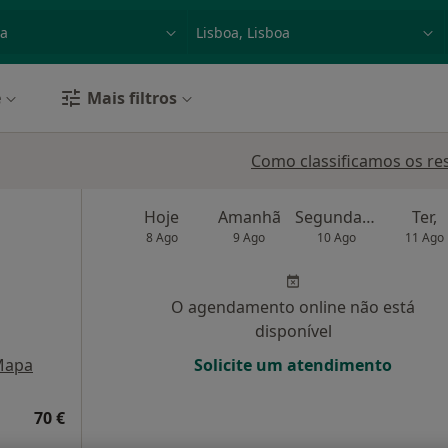
dade, doença ou nome
p. ex. Lisboa
e
Mais filtros
Como classificamos os re
Hoje
Amanhã
Segunda-feira
Ter,
8 Ago
9 Ago
10 Ago
11 Ago
O agendamento online não está
disponível
Mapa
Solicite um atendimento
70 €