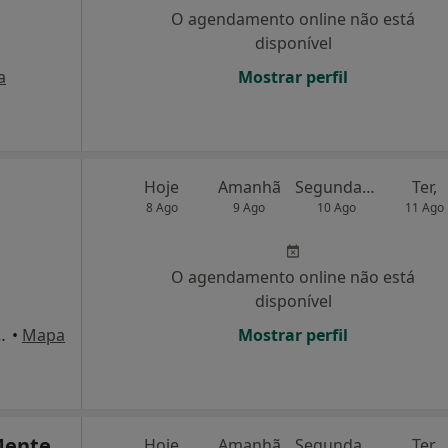
O agendamento online não está
disponível
a
Mostrar perfil
Hoje
Amanhã
Segunda-feira
Ter,
8 Ago
9 Ago
10 Ago
11 Ago
O agendamento online não está
disponível
guiar, 11, 4D, Lisboa
•
Mapa
Mostrar perfil
Mente
Hoje
Amanhã
Segunda-feira
Ter,