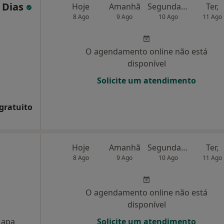
s Dias
Hoje
Amanhã
Segunda-feira
Ter,
8 Ago
9 Ago
10 Ago
11 Ago
O agendamento online não está
disponível
Solicite um atendimento
 gratuito
Hoje
Amanhã
Segunda-feira
Ter,
8 Ago
9 Ago
10 Ago
11 Ago
O agendamento online não está
disponível
apa
Solicite um atendimento