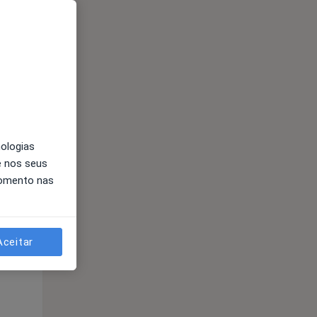
Qua
Qui,
Sex,
12 Ago
13 Ago
14 Ago
nologias
e nos seus
momento nas
Qua
Qui,
Sex,
12 Ago
13 Ago
14 Ago
Aceitar