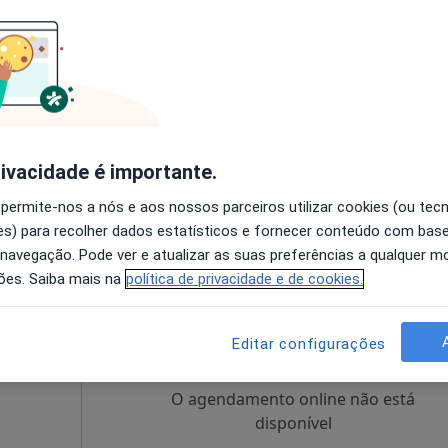
cio
Hoje
Amanhã
Segunda-feira
Ter,
8 Ago
9 Ago
10 Ago
11 Ago
O agendamento online não está
disponível
rivacidade é importante.
Solicite um atendimento
 permite-nos a nós e aos nossos parceiros utilizar cookies (ou tec
s) para recolher dados estatísticos e fornecer conteúdo com bas
 navegação. Pode ver e atualizar as suas preferências a qualquer 
ões. Saiba mais na
política de privacidade e de cookies.
o
Hoje
Amanhã
Segunda-feira
Ter,
8 Ago
9 Ago
10 Ago
11 Ago
Editar configurações
ólogo
O agendamento online não está
disponível