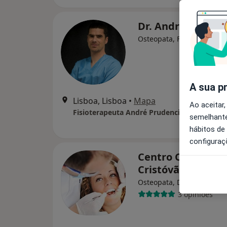
Dr. André Prudên
Osteopata, Fisioterapeuta
A sua p
Lisboa, Lisboa
•
Mapa
Ao aceitar,
Fisioterapeuta André Prudencio
semelhante
hábitos de
configuraç
Centro Clínico Sã
Cristóvão
Osteopata, Dentista, Psic
3 opiniões