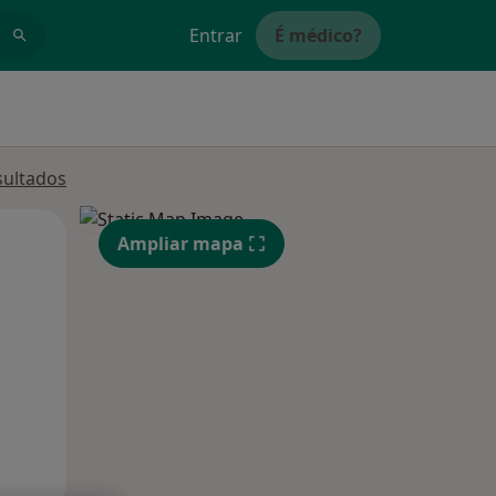
Entrar
É médico?
sultados
Qua
Qui,
Sex,
Ampliar mapa
12 Ago
13 Ago
14 Ago