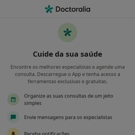
Men
Osteopata • Lisboa, Lisboa
Filters
Mapa
Osteopatas em Lisboa
Cuide da sua saúde
Como classificamos os resultados
Encontre os melhores especialistas e agende uma
consulta. Descarregue o App e tenha acesso a
ferramentas exclusivas e gratuitas.
Organize as suas consultas de um jeito
simples
Envie mensagens para os especialistas
Dr. Luís Amaro
Osteopata
Receba notificações