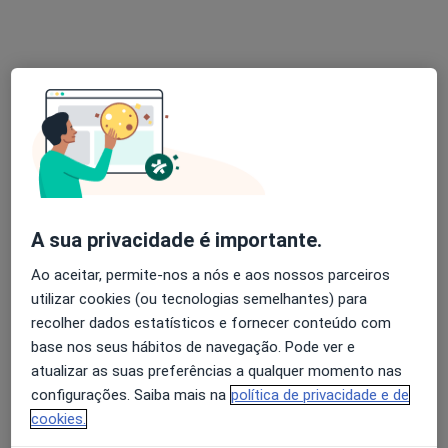
Solicite um atendimento
Sofia Ferreira
A sua privacidade é importante.
Osteopata
Ao aceitar, permite-nos a nós e aos nossos parceiros
Rua Afonso Lopes Vieira , Agualva-Cacém
•
Mapa
utilizar cookies (ou tecnologias semelhantes) para
Sf Osteopata
recolher dados estatísticos e fornecer conteúdo com
base nos seus hábitos de navegação. Pode ver e
Esse especialista não oferece agendamento online para esse endereço.
atualizar as suas preferências a qualquer momento nas
Solicite um atendimento
configurações. Saiba mais na
política de privacidade e de
cookies.