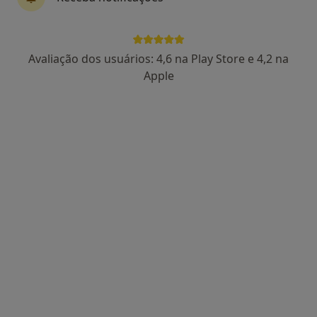
4 opiniões
Rua Fernão Mendes Pinto, Nº56E, Lisboa
•
Mapa
Clínica Rebalance
Avaliação dos usuários: 4,6 na Play Store e 4,2 na
Esse especialista não oferece agendamento online para esse endereço.
Apple
Solicite um atendimento
Filipa Rocha
Osteopata
Rua Afonso Duarte, 7, Linda A Velha
•
Mapa
OsteoJP