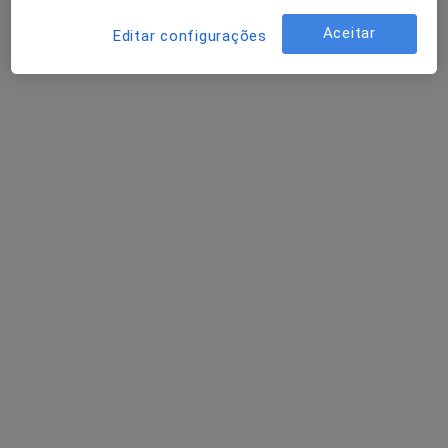
Aceitar
Editar configurações
Ricardo Alves Domingues
Osteopata
Rua Aquilino Ribeiro nº3 Loja 3E, Póvoa de Santo Adrião
•
Mapa
Felizdente , Clínica Médica E Dentária
Esse especialista não oferece agendamento online para esse endereço.
Solicite um atendimento