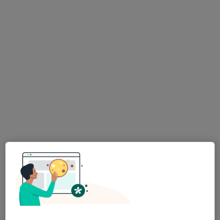
Rua Vasco da Gama 169, Alcochete
•
Mapa
Clinica de Terapias Naturais Dr. Nuno Assis
Consulta online
Serviço gratuito
Esse especialista não oferece agendamento online para esse endereço.
Solicite um atendimento
Jorge Massano
Osteopata
Rua José Joaquim Marques 16, Montijo
•
Mapa
Clínica Jorge Massano