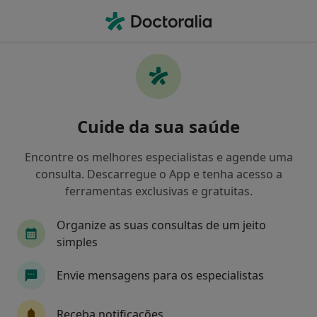
Men
Osteopata • Pinhal Novo, Setúbal
Filters
Mapa
Osteopatas em Pinhal Novo
Cuide da sua saúde
Como classificamos os resultados
Encontre os melhores especialistas e agende uma
consulta. Descarregue o App e tenha acesso a
ferramentas exclusivas e gratuitas.
Organize as suas consultas de um jeito
simples
Envie mensagens para os especialistas
Dr. Ângelo Ferrão
Osteopata
Receba notificações