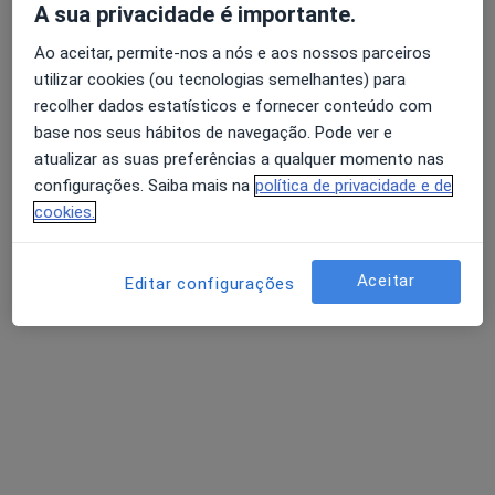
A sua privacidade é importante.
Esse especialista não oferece agendamento online para esse endereço.
Ao aceitar, permite-nos a nós e aos nossos parceiros
utilizar cookies (ou tecnologias semelhantes) para
Solicite um atendimento
recolher dados estatísticos e fornecer conteúdo com
base nos seus hábitos de navegação. Pode ver e
atualizar as suas preferências a qualquer momento nas
configurações. Saiba mais na
política de privacidade e de
cookies.
Aceitar
Editar configurações
Helena Sousa e Holstein
Osteopata
Travessa Bonfim 32, Setúbal
•
Mapa
Clinica da Familia
Esse especialista não oferece agendamento online para esse endereço.