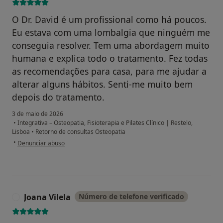
O Dr. David é um profissional como há poucos.
Eu estava com uma lombalgia que ninguém me
conseguia resolver. Tem uma abordagem muito
humana e explica todo o tratamento. Fez todas
as recomendações para casa, para me ajudar a
alterar alguns hábitos. Senti-me muito bem
depois do tratamento.
3 de maio de 2026
•
Integrativa – Osteopatia, Fisioterapia e Pilates Clínico | Restelo,
Lisboa
•
Retorno de consultas Osteopatia
na opinião do utilizador Eduardo Barbosa
•
Denunciar abuso
Joana Vilela
Número de telefone verificado
J