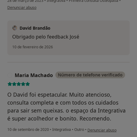
28 de março de 2023
•
Integrativa
•
Primeira consulta Osteopatia
•
na opinião do utilizador José Brito de Almeida
Denunciar abuso
David Brandão
Obrigado pelo feedback José
10 de fevereiro de 2026
Maria Machado
Número de telefone verificado
M
O David foi espetacular. Muito atencioso,
consulta completa e com todos os cuidados
para sair sem queixas. o espaço da Integrativa
é super acolhedor e bonito. Recomendo.
na opinião do utilizador Mar
10 de setembro de 2020
•
Integrativa
•
Outro
•
Denunciar abuso