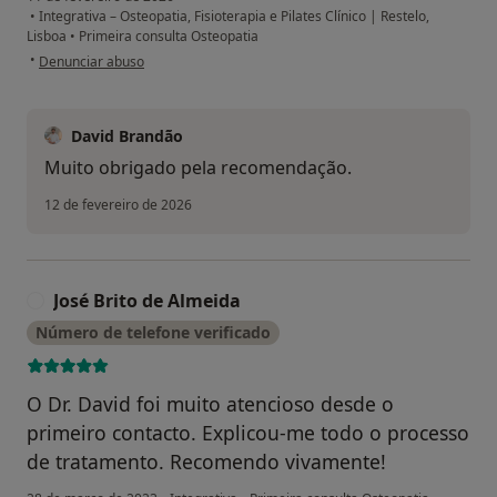
•
Integrativa – Osteopatia, Fisioterapia e Pilates Clínico | Restelo,
Lisboa
•
Primeira consulta Osteopatia
na opinião do utilizador Sofia Almeida e Sousa
•
Denunciar abuso
David Brandão
Muito obrigado pela recomendação.
12 de fevereiro de 2026
José Brito de Almeida
J
Número de telefone verificado
O Dr. David foi muito atencioso desde o
primeiro contacto. Explicou-me todo o processo
de tratamento. Recomendo vivamente!