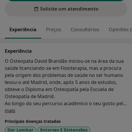
Solicite um atendimento
Experiência
Preços
Consultórios
Opiniões (
Experiência
O Osteopata David Brandão iniciou-se na área da sua
saúde licenciando-se em Fisioterapia, mas a procura
pela origem dos problemas de saúde no ser humano
levou-o até Madrid, onde, após 5 anos de estudos,
obteve o Diploma em Osteopatía pela Escuela de
Osteopatía de Madrid.
Ao longo do seu percurso académico o seu gosto pelo
Sobre mim
conhecimento profundo do ser humano e a origem
mais
dos problemas, levou-o a realizar outras formações
Principais doenças tratadas
complementares como: Nutrição e inflamação,
Dor Lombar
Entorses E Distensões
Medicina Ortomocular, Kinesiologia Aplicada,