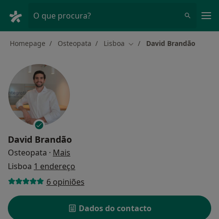
Men
O que procura?
Homepage
Osteopata
Lisboa
David Brandão
Mudar de cidade
David Brandão
sobre as especializações
Osteopata
·
Mais
Lisboa
1 endereço
6 opiniões
Dados do contacto