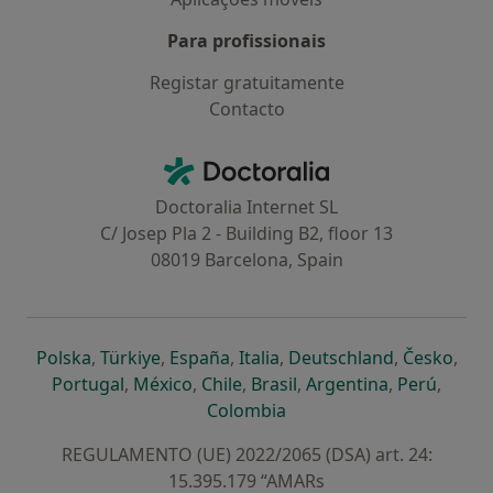
Para profissionais
Registar gratuitamente
Contacto
Contacto
Doctoralia - Homepage
Doctoralia Internet SL
C/ Josep Pla 2 - Building B2, floor 13
08019 Barcelona, Spain
abre num novo separador
abre num novo separador
abre num novo separador
abre num novo separado
abre num n
abre
Polska
,
Türkiye
,
España
,
Italia
,
Deutschland
,
Česko
,
abre num novo separador
abre num novo separador
abre num novo separador
abre num novo separa
abre num no
abre n
Portugal
,
México
,
Chile
,
Brasil
,
Argentina
,
Perú
,
abre num novo separad
Colombia
REGULAMENTO (UE) 2022/2065 (DSA) art. 24:
15.395.179 “AMARs