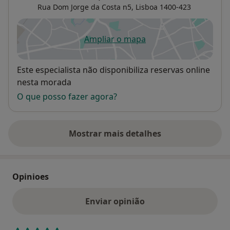
Rua Dom Jorge da Costa n5,
Lisboa
1400-423
Ampliar o mapa
abre num novo separador
Disponibilidade
Este especialista não disponibiliza reservas online
nesta morada
O que posso fazer agora?
Mostrar mais detalhes
sobre o endereço
Opinioes
Enviar opinião