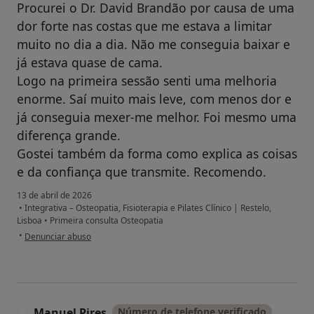
Procurei o Dr. David Brandão por causa de uma
dor forte nas costas que me estava a limitar
muito no dia a dia. Não me conseguia baixar e
já estava quase de cama.
Logo na primeira sessão senti uma melhoria
enorme. Saí muito mais leve, com menos dor e
já conseguia mexer-me melhor. Foi mesmo uma
diferença grande.
Gostei também da forma como explica as coisas
e da confiança que transmite. Recomendo.
13 de abril de 2026
•
Integrativa – Osteopatia, Fisioterapia e Pilates Clínico | Restelo,
Lisboa
•
Primeira consulta Osteopatia
na opinião do utilizador Joana Vilela
•
Denunciar abuso
Manuel Pires
Número de telefone verificado
M