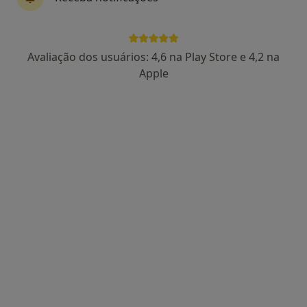
132 opiniões
Rua Itália 1, 1º andar - Fraçao-7, Cascais
•
Mapa
CLÍNICA- MQ OSTEOPATIA MODERNA
Avaliação dos usuários: 4,6 na Play Store e 4,2 na
Esse especialista não oferece agendamento online para esse endereço.
Apple
Solicite um atendimento
Alexandra Gonçalves
Osteopata, Terapeuta alternativo
76 opiniões