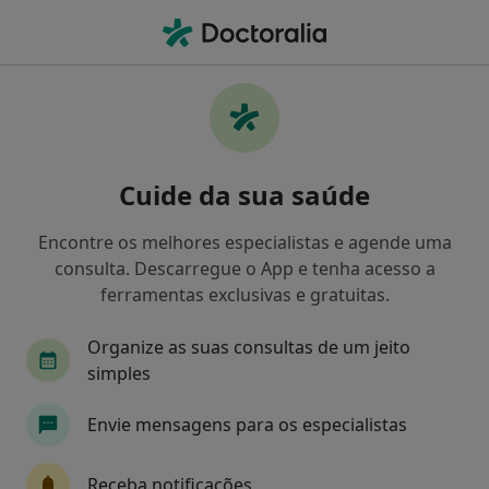
Men
Osteopata • Linda A Velha, Lisboa
Filters
Mapa
Osteopatas em Linda A Velha
Cuide da sua saúde
Como classificamos os resultados
Encontre os melhores especialistas e agende uma
consulta. Descarregue o App e tenha acesso a
ferramentas exclusivas e gratuitas.
Organize as suas consultas de um jeito
simples
Envie mensagens para os especialistas
Miguel Queiroz
Osteopata
Receba notificações