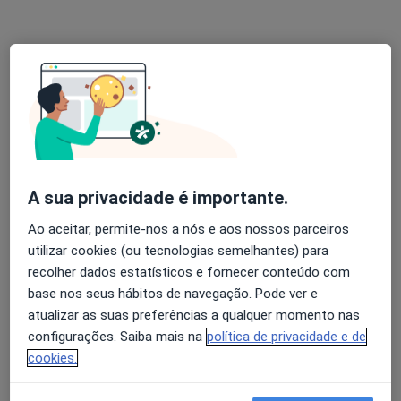
Morada 1
Morada 2
Clínica Naturalyrio Rua Itália nº1- 1º Andar Fracção 7, Cascais
•
Mapa
Consultório privado
Consulta online
desde 75 €
Esse especialista não oferece agendamento online para esse endereço.
Solicite um atendimento
A sua privacidade é importante.
Ao aceitar, permite-nos a nós e aos nossos parceiros
utilizar cookies (ou tecnologias semelhantes) para
recolher dados estatísticos e fornecer conteúdo com
base nos seus hábitos de navegação. Pode ver e
atualizar as suas preferências a qualquer momento nas
configurações. Saiba mais na
política de privacidade e de
cookies.
Inês Bacellar