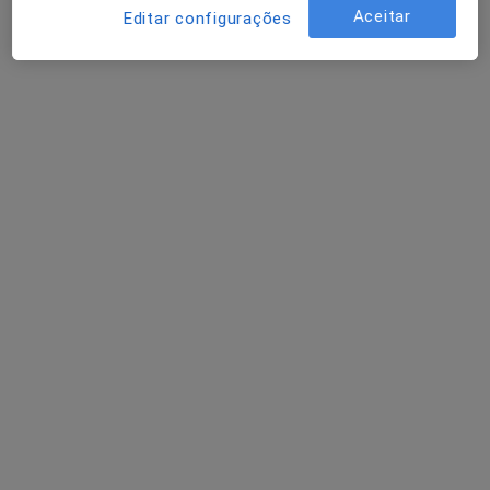
Osteopata
Aceitar
Editar configurações
4 opiniões
Praça Francisco Sá Carneiro, 1, Lisboa
•
Mapa
Redelab Saúde
Primeira consulta Osteopatia
60 €
Esse especialista não oferece agendamento online para esse endereço.
Solicite um atendimento
Nuno Trovisco