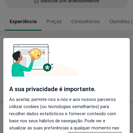
Solicite um atendimento
Experiência
Preços
Consultórios
Opiniões (
Experiência
Principais doenças tratadas
Diabetes Mellitus
Obesidade
Doenças Da Glândula Tireóide
Mostrar mais detalhes
A sua privacidade é importante.
sobre a experiência
Ao aceitar, permite-nos a nós e aos nossos parceiros
utilizar cookies (ou tecnologias semelhantes) para
Serviços e preços
recolher dados estatísticos e fornecer conteúdo com
base nos seus hábitos de navegação. Pode ver e
Primeira consulta Endocrinologia
atualizar as suas preferências a qualquer momento nas
Detalhes