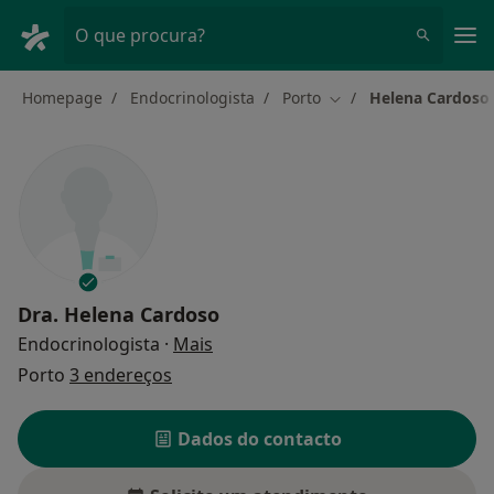
Men
O que procura?
Homepage
Endocrinologista
Porto
Helena Cardoso
Mudar de cidade
Dra.
Helena Cardoso
sobre as especializações
Endocrinologista
·
Mais
Porto
3 endereços
Dados do contacto