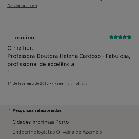
na opinião do utilizador Bruna Rocha
Denunciar abuso
usuário
U
O melhor:
Professora Doutora Helena Cardoso - Fabulosa,
profissional de excelência
!
na opinião do utilizador usuário
11 de fevereiro de 2016
•
•
•
Denunciar abuso
Pesquisas relacionadas
Cidades próximas Porto
Endocrinologistas Oliveira de Azeméis