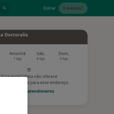
Entrar
É médico?
a Doctoralia
Amanhã
Sáb,
Dom,
Segunda-feira
Ter,
7 Ago
8 Ago
9 Ago
10 Ago
11 Ag
Esse especialista não oferece
amento online para esse endereço.
Solicite um atendimento