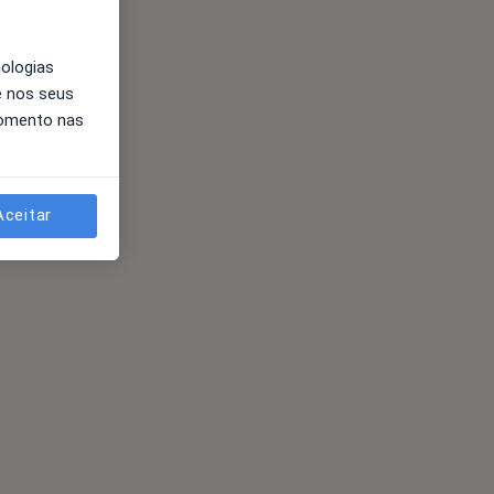
nologias
e nos seus
momento nas
Aceitar