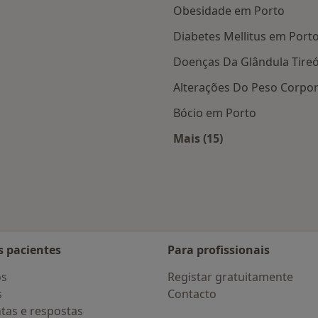
Obesidade em Porto
Diabetes Mellitus em Port
Doenças Da Glândula Tire
Alterações Do Peso Corpor
Bócio em Porto
Mais (15)
 Porto
Mais na categoria: D
s pacientes
Para profissionais
os
Registar gratuitamente
s
Contacto
tas e respostas