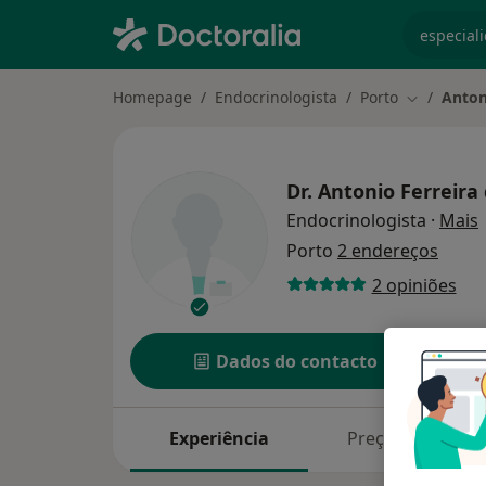
especiali
Homepage
Endocrinologista
Porto
Anton
Mudar de 
Dr.
Antonio Ferreira 
s
Endocrinologista
·
Mais
Porto
2 endereços
2 opiniões
Dados do contacto
Experiência
Preços