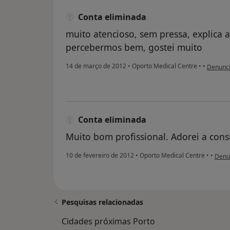
Conta eliminada
muito atencioso, sem pressa, explica a
percebermos bem, gostei muito
na opini
14 de março de 2012
•
Oporto Medical Centre
•
•
Denunci
Conta eliminada
Muito bom profissional. Adorei a consu
na op
10 de fevereiro de 2012
•
Oporto Medical Centre
•
•
Denu
Pesquisas relacionadas
Cidades próximas Porto