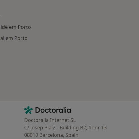
o
óide em Porto
al em Porto
oenças mais tratadas
Contacto
Doctoralia - Homepage
Doctoralia Internet SL
C/ Josep Pla 2 - Building B2, floor 13
08019 Barcelona, Spain