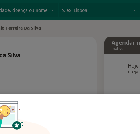
dade, doença ou nome
p. ex. Lisboa
io Ferreira Da Silva
cidade
Agendar n
Inativo
da Silva
obre as especializações
Hoje
6 Ago
agend
Solicite um atendimento
Consultórios
Opiniões (2)