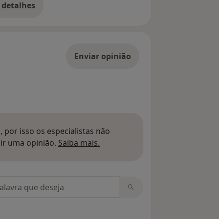
 detalhes
bre o endereço
Enviar opinião
 por isso os especialistas não
Saber mais sobre pareceres
ir uma opinião.
Saiba mais.
m opiniões