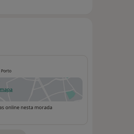
Porto
 mapa
re num novo separador
rvas online nesta morada