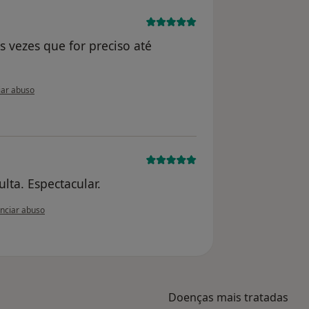
s vezes que for preciso até
ão do utilizador Conta eliminada
ar abuso
lta. Espectacular.
inião do utilizador Conta eliminada
nciar abuso
Doenças mais tratadas