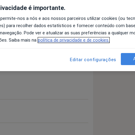
rivacidade é importante.
 permite-nos a nós e aos nossos parceiros utilizar cookies (ou tec
s) para recolher dados estatísticos e fornecer conteúdo com bas
 Da Glândula Tireóide
 navegação. Pode ver e atualizar as suas preferências a qualquer 
ões. Saiba mais na
política de privacidade e de cookies.
 detalhes
bre a experiência
Editar configurações