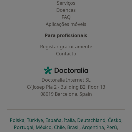
Serviços
Doencas
FAQ
Aplicações móveis
Para profissionais
Registar gratuitamente
Contacto
Contacto
Doctoralia - Homepage
Doctoralia Internet SL
C/ Josep Pla 2 - Building B2, floor 13
08019 Barcelona, Spain
abre num novo separador
abre num novo separador
abre num novo separador
abre num novo separado
abre num n
abre
Polska
,
Türkiye
,
España
,
Italia
,
Deutschland
,
Česko
,
abre num novo separador
abre num novo separador
abre num novo separador
abre num novo separa
abre num no
abre n
Portugal
,
México
,
Chile
,
Brasil
,
Argentina
,
Perú
,