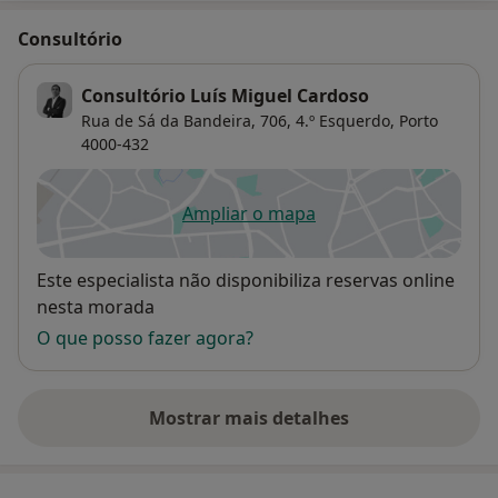
Consultório
Consultório Luís Miguel Cardoso
Rua de Sá da Bandeira, 706, 4.º Esquerdo,
Porto
4000-432
Ampliar o mapa
abre num novo separador
Disponibilidade
Este especialista não disponibiliza reservas online
nesta morada
O que posso fazer agora?
Mostrar mais detalhes
sobre o endereço