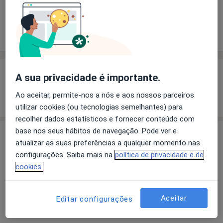
Solicite um atendimento
Experiência
Preços
Consultórios
Opiniões
Experiência
A sua privacidade é importante.
Ao aceitar, permite-nos a nós e aos nossos parceiros
Mostrar mais detalhes
sobre a experiência
utilizar cookies (ou tecnologias semelhantes) para
recolher dados estatísticos e fornecer conteúdo com
base nos seus hábitos de navegação. Pode ver e
Serviços e preços
atualizar as suas preferências a qualquer momento nas
Primeira consulta Endocrinologia
configurações. Saiba mais na
política de privacidade e de
Serviço gratuito
Detalhes
cookies.
Aceitar
Editar configurações
Como mostramos os preços?