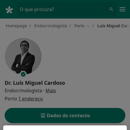
Men
O que procura?
Homepage
Endocrinologista
Porto
Luís Miguel Car
Mudar de cidade
Dr.
Luís Miguel Cardoso
sobre as especializações
Endocrinologista
·
Mais
Porto
1 endereço
Dados do contacto