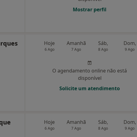
Mostrar perfil
arques
Hoje
Amanhã
Sáb,
Dom,
6 Ago
7 Ago
8 Ago
9 Ago
O agendamento online não está
disponível
Solicite um atendimento
aque
Hoje
Amanhã
Sáb,
Dom,
6 Ago
7 Ago
8 Ago
9 Ago