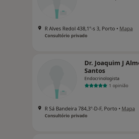
R Alves Redol 438,1º-s 3, Porto
•
Mapa
Consultório privado
Dr. Joaquim J Alm
Santos
Endocrinologista
1 opinião
R Sá Bandeira 784,3º-D-F, Porto
•
Mapa
Consultório privado