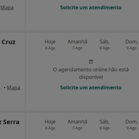
Mapa
Solicite um atendimento
 Cruz
Hoje
Amanhã
Sáb,
Dom,
6 Ago
7 Ago
8 Ago
9 Ago
O agendamento online não está
disponível
arneiro 219-Gal-E, Porto
•
Mapa
Solicite um atendimento
z Serra
Hoje
Amanhã
Sáb,
Dom,
6 Ago
7 Ago
8 Ago
9 Ago