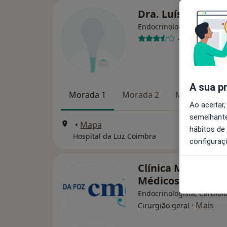
Dra. Luísa Nolan 
Endocrinologista
4 opiniões
A sua p
Morada 1
Morada 2
Morada 3
Ao aceitar,
semelhante
•
Mapa
hábitos de
Hospital da Luz Coimbra
configuraç
Clínica Médica da 
Médicos em Casa
Endocrinologista, Cardiolo
·
Mais
Cirurgião geral