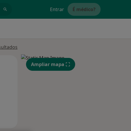
Entrar
É médico?
sultados
Segunda-feira
Ter,
Qua
Ampliar mapa
10 Ago
11 Ago
12 Ago