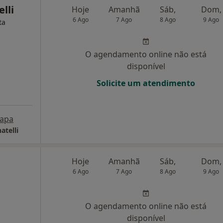
lli
Hoje
Amanhã
Sáb,
Dom,
6 Ago
7 Ago
8 Ago
9 Ago
ta
O agendamento online não está
disponível
Solicite um atendimento
apa
atelli
a
Hoje
Amanhã
Sáb,
Dom,
6 Ago
7 Ago
8 Ago
9 Ago
O agendamento online não está
disponível