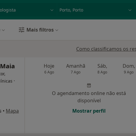
dade, doença ou nome
p. ex. Lisboa
e
Mais filtros
Como classificamos os re
 Maia
Hoje
Amanhã
Sáb,
Dom,
6 Ago
7 Ago
8 Ago
9 Ago
or,
·
línicas
O agendamento online não está
disponível
s
•
Mapa
Mostrar perfil