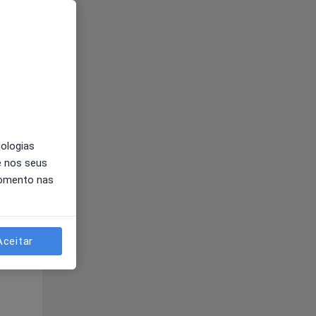
Segunda-feira
Ter,
Qua
10 Ago
11 Ago
12 Ago
nologias
e nos seus
momento nas
Segunda-feira
Ter,
Qua
Aceitar
10 Ago
11 Ago
12 Ago