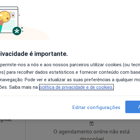
Ruas
Hoje
Amanhã
Sáb,
Dom,
6 Ago
7 Ago
8 Ago
9 Ago
O agendamento online não está
disponível
rivacidade é importante.
Solicite um atendimento
Morada 4
 permite-nos a nós e aos nossos parceiros utilizar cookies (ou tec
s) para recolher dados estatísticos e fornecer conteúdo com bas
 navegação. Pode ver e atualizar as suas preferências a qualquer 
ões. Saiba mais na
política de privacidade e de cookies.
Foz -
Hoje
Amanhã
Sáb,
Dom,
Editar configurações
6 Ago
7 Ago
8 Ago
9 Ago
gista,
O agendamento online não está
disponível