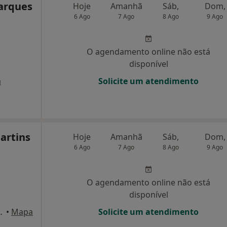
arques
Hoje
Amanhã
Sáb,
Dom,
6 Ago
7 Ago
8 Ago
9 Ago
O agendamento online não está
disponível
a
Solicite um atendimento
artins
Hoje
Amanhã
Sáb,
Dom,
6 Ago
7 Ago
8 Ago
9 Ago
O agendamento online não está
disponível
Oporto Medical Center, Porto
•
Mapa
Solicite um atendimento